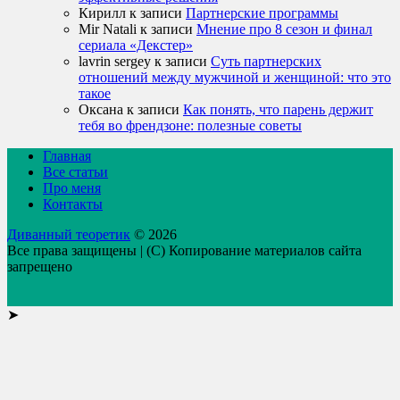
Кирилл
к записи
Партнерские программы
Mir Natali
к записи
Мнение про 8 сезон и финал
сериала «Декстер»
lavrin sergey
к записи
Суть партнерских
отношений между мужчиной и женщиной: что это
такое
Оксана
к записи
Как понять, что парень держит
тебя во френдзоне: полезные советы
Главная
Все статьи
Про меня
Контакты
Диванный теоретик
© 2026
Все права защищены | (C) Копирование материалов сайта
запрещено
➤