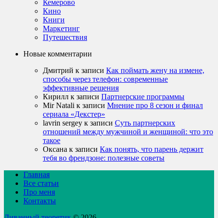
Кемерово
Кино
Книги
Маркетинг
Путешествия
Новые комментарии
Дмитрий
к записи
Как поймать жену на измене,
способы через телефон: современные
эффективные решения
Кирилл
к записи
Партнерские программы
Mir Natali
к записи
Мнение про 8 сезон и финал
сериала «Декстер»
lavrin sergey
к записи
Суть партнерских
отношений между мужчиной и женщиной: что это
такое
Оксана
к записи
Как понять, что парень держит
тебя во френдзоне: полезные советы
Главная
Все статьи
Про меня
Контакты
Диванный теоретик
© 2026