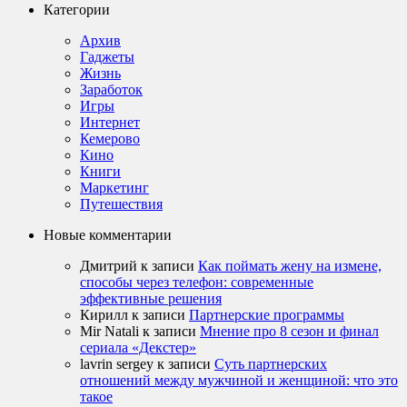
Категории
Архив
Гаджеты
Жизнь
Заработок
Игры
Интернет
Кемерово
Кино
Книги
Маркетинг
Путешествия
Новые комментарии
Дмитрий
к записи
Как поймать жену на измене,
способы через телефон: современные
эффективные решения
Кирилл
к записи
Партнерские программы
Mir Natali
к записи
Мнение про 8 сезон и финал
сериала «Декстер»
lavrin sergey
к записи
Суть партнерских
отношений между мужчиной и женщиной: что это
такое