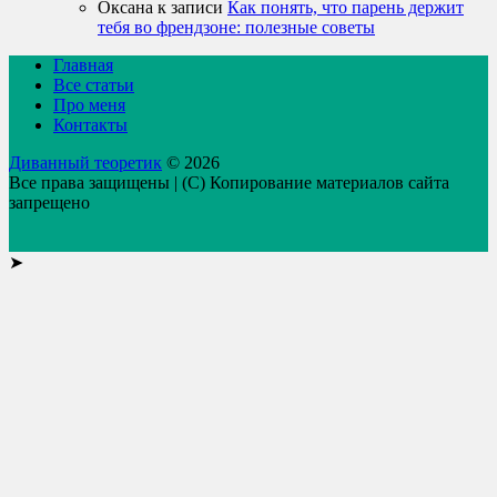
Оксана
к записи
Как понять, что парень держит
тебя во френдзоне: полезные советы
Главная
Все статьи
Про меня
Контакты
Диванный теоретик
© 2026
Все права защищены | (C) Копирование материалов сайта
запрещено
➤