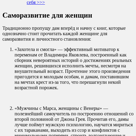
себя >>>
Саморазвитие для женщин
Традиционно пропущу дам вперёд и начну с книг, которые
однозначно стоит прочитать каждой женщине для
саморазвития и личностного становления:
«Захотела и смогла» — эффективный мотиватор к
переменам от Владимира Яковлева, построенный как
сборник невероятных историй о достижениях реальных
женщин, решившихся исполнить мечты, несмотря на
внушительный возраст. Прочтение этого произведения
пригодится и молодым особам, и дамам, поставившим
на мечтах крест из-за того, что перешагнули некий
возрастной порожек.
«Мужчины с Марса, женщины с Венеры» —
полезнейший самоучитель по построению отношений со
второй половиной от Джона Грея. Прочитав его, дамы
лучше поймут мужскую психологию, научатся мириться
с их тараканами, выходить из ссор и конфликтов с
минимальными потерями, строить долгоиграющие и,