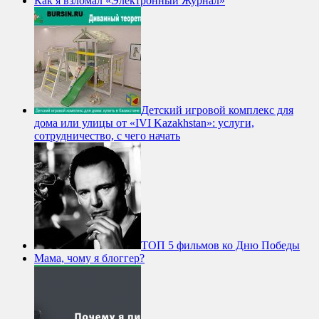
Как я взломал «Электронный Журнал»
Детский игровой комплекс для
дома или улицы от «IVI Kazakhstan»: услуги,
сотрудничество, с чего начать
ТОП 5 фильмов ко Дню Победы
Мама, чому я блоггер?