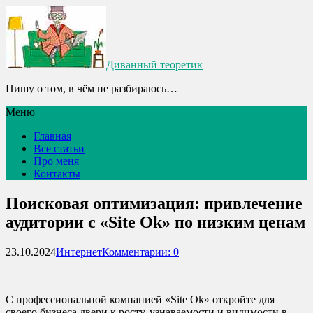
Диванный теоретик
Пишу о том, в чём не разбираюсь…
Меню
Главная
Все статьи
Про меня
Контакты
Поисковая оптимизация: привлечение
аудитории с «Site Ok‎» по низким ценам
23.10.2024
Интернет
Комментарии: 0
С профессиональной компанией «Site Ok‎» откройте для
своего бизнеса двери к росту, узнаваемости и видимости в