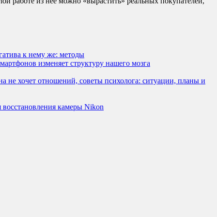
ой работе из неё можно «вырастить» реальных покупателей,
гатива к нему же: методы
мартфонов изменяет структуру нашего мозга
она не хочет отношений, советы психолога: ситуации, планы и
 восстановления камеры Nikon