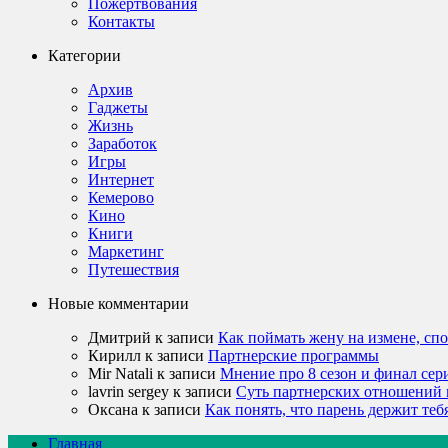
Пожертвования
Контакты
Категории
Архив
Гаджеты
Жизнь
Заработок
Игры
Интернет
Кемерово
Кино
Книги
Маркетинг
Путешествия
Новые комментарии
Дмитрий
к записи
Как поймать жену на измене, сп
Кирилл
к записи
Партнерские программы
Mir Natali
к записи
Мнение про 8 сезон и финал сер
lavrin sergey
к записи
Суть партнерских отношений 
Оксана
к записи
Как понять, что парень держит теб
Главная