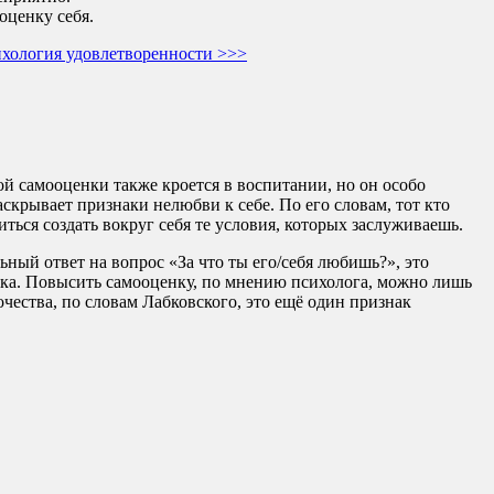
оценку себя.
сихология удовлетворенности >>>
й самооценки также кроется в воспитании, но он особо
аскрывает признаки нелюбви к себе. По его словам, тот кто
ться создать вокруг себя те условия, которых заслуживаешь.
ный ответ на вопрос «За что ты его/себя любишь?», это
чка. Повысить самооценку, по мнению психолога, можно лишь
ества, по словам Лабковского, это ещё один признак