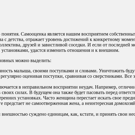
 понятия. Самооценка является нашим восприятием собственных 
а с детства, отражает уровень достижений к конкретному момент
лектива, друзей и завистливой соседки. И если от последней м
и установками, удастся изменить отношения и к внешним.
сновных можно выделить:
чность малыша, своими поступками и словами. Уничтожить буду
, регулярно оценивая поступки, сравнивая со сверстниками. Все 
лючается в неправильном восприятии неудач. Например, отлични
в своих силах. В будущем она также будет пасовать перед ответ
ренних установках. Часто женщина перестает искать свое предн
е предстает не самоотверженная жена, а неинтересная домохозяйк
 внешностью суждено единицам, как, кстати, и принять свои не