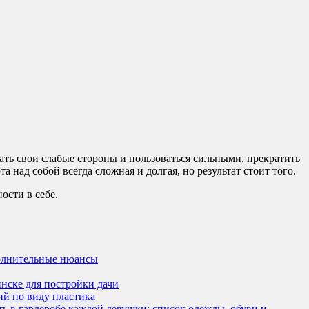
ать свои слабые стороны и пользоваться сильными, прекратить
над собой всегда сложная и долгая, но результат стоит того.
ости в себе.
полнительные нюансы
нске для постройки дачи
ий по виду пластика
ь в гардеробе каждой девушки: список одежды, обуви и