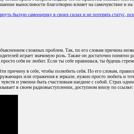
ышение выносливости благотворно влияет на самочувствие и на 
ернуть былую самооценку в своих силах и не потерять статус, п
ъяснением сложных проблем. Так, по его словам причина низко
родителей играет значимую роль. Также он достаточно понятно р
росто себя не любит. Если ты себе нравишься, ты будешь стреми
и причину в себе, чтобы полюбить себя. По его словам, правиль
окружающих или отражения в зеркале, нужно просто любить и то
чувств и умении быть счастливым наедине с собой. Страх одиноч
азывает в своем радиовыступлении, доступном внизу по ссылке: