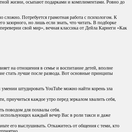
отной жизни, осыпают подарками и комплиментами. Ровно до
о сложно. Потребуется грамотная работа с психологом. К
 зазорного, но лишь если знать, что читать. В подборке
переверни свой мир», вечная классика от Дейла Карнеги «Как
лияет на отношения в семье и воспитание детей, вполне
ние стать лучше после развода. Вот основные принципы
и умении штудировать YouTube можно найти корень зла
ти, приучиться каждое утро перед зеркалом хвалить себя,
ать поводом для похвалы себя.
м, использующих каждый вечер Вас в роли такси и даже
аньте его выслушивать. Откажитесь от общения с теми, кто
еприятно.