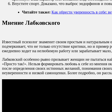
Впустите спорт. Доказано, что выброс эндорфинов и пов
Читайте также:
Как обрести уверенность в себе: в
Мнение Лабковского
Известный психолог знаменит своим простым и натуральным об
подчеркивает, что не только отсутствие критики, но и пример 
ежедневно ходит на нелюбимую работу или зарабатывает мало, п
Лабковский особенно рьяно призывает женщин не пытаться найт
«Просто так!». Нельзя формировать любовь к себе из мнения 
после определения своих истинных желаний, понимания своих 
неуверенности и низкой самооценки. Более подробно, он расск