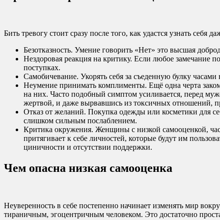
Бить тревогу стоит сразу после того, как удастся узнать себя 
Безотказность. Умение говорить «Нет» это высшая доброд
Нездоровая реакция на критику. Если любое замечание по
поступках.
Самобичевание. Укорять себя за съеденную булку часами н
Неумение принимать комплименты. Ещё одна черта закомп
на них. Часто подобный симптом усиливается, перед муж
жертвой, и даже вырвавшись из токсичных отношений, п
Отказ от желаний. Покупка одежды или косметики для се
слишком сильным послаблением.
Критика окружения. Женщины с низкой самооценкой, час
притягивает к себе личностей, которые будут им пользо
циничности и отсутствии поддержки.
Чем опасна низкая самооценка
Неуверенность в себе постепенно начинает изменять мир вокруг
тираничным, эгоцентричным человеком. Это достаточно простая