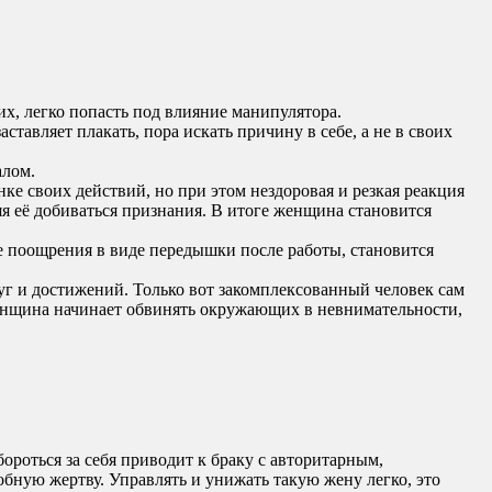
их, легко попасть под влияние манипулятора.
тавляет плакать, пора искать причину в себе, а не в своих
алом.
е своих действий, но при этом нездоровая и резкая реакция
я её добиваться признания. В итоге женщина становится
е поощрения в виде передышки после работы, становится
г и достижений. Только вот закомплексованный человек сам
 женщина начинает обвинять окружающих в невнимательности,
ороться за себя приводит к браку с авторитарным,
бную жертву. Управлять и унижать такую жену легко, это