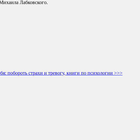
Михаила Лабковского.
бя: побороть страхи и тревогу, книги по психологии >>>