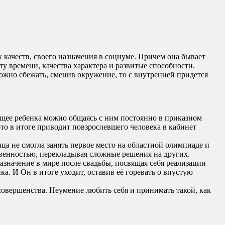
качеств, своего назначения в социуме. Причем она бывает
у времени, качества характера и развитые способности.
ожно сбежать, сменив окружение, то с внутренней придется
щее ребенка можно общаясь с ним постоянно в приказном
это в итоге приводит повзрослевшего человека в кабинет
ца не смогла занять первое место на областной олимпиаде и
ственностью, перекладывая сложные решения на других.
азначение в мире после свадьбы, посвящая себя реализации
а. И Он в итоге уходит, оставив её горевать о впустую
совершенства. Неумение любить себя и принимать такой, как