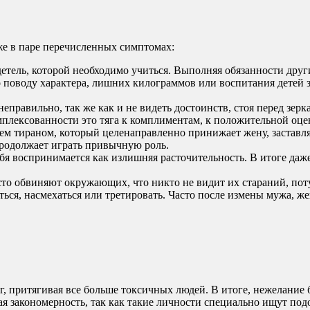
даже в паре перечисленных симптомах:
етель, которой необходимо учиться. Выполняя обязанности друг
 поводу характера, лишних килограммов или воспитания детей зас
еправильно, так же как и не видеть достоинств, стоя перед зерк
лексованности это тяга к комплиментам, к положительной оценк
ем тираном, который целенаправленно принижает жену, заставля
родолжает играть привычную роль.
бя воспринимается как излишняя расточительность. В итоге даж
то обвиняют окружающих, что никто не видит их стараний, поту
ваться, насмехаться или третировать. Часто после измены мужа,
, притягивая все больше токсичных людей. В итоге, нежелание б
 закономерность, так как такие личности специально ищут подо