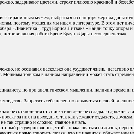
рожно, задаривают цветами, строят иллюзию красивой и беззаб
ия с тираничным мужем, выбраться из панциря жертвы достаточн
там, поэтому утешения мы ищем в литературе. В этом нет ничего
ббард «Дианетика», труд Бориса Литвака «Найди точку опоры и 
ая, нетривиальная работа Брене Браун «Дары несовершенства».
ложно, но осознавая насколько она ухудшает жизнь, негативно в
ься. Мощным толчком в данном направлении может стать стремле
ециалисту, но при аналитическом мышлении, наличии времени 
амоедство. Запретить себе нелестно отзываться о своей внешнос
зинам без отклонения от списка или день без сладкого должны ст
ь проект за них на выходных, так как уезжают отдыхать, друзья
не так страшно и сложно, главное начать.
 который регулярно звонит, чтобы пожаловаться на жизнь, перест
учиться прямо говорить людям, что не нравится, обижает или н