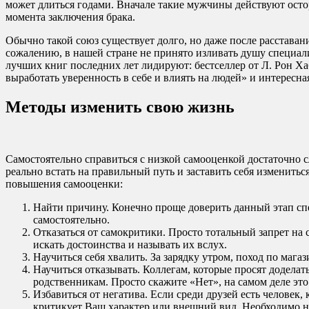
может длиться годами. Вначале такие мужчины действуют осто
момента заключения брака.
Обычно такой союз существует долго, но даже после расставан
сожалению, в нашей стране не принято изливать душу специалис
лучших книг последних лет лидируют: бестселлер от Л. Рон Ха
выработать уверенность в себе и влиять на людей» и интересн
Методы изменить свою жизнь
Самостоятельно справиться с низкой самооценкой достаточно с
реально встать на правильный путь и заставить себя изменит
повышения самооценки:
Найти причину. Конечно проще доверить данный этап сп
самостоятельно.
Отказаться от самокритики. Просто тотальный запрет на с
искать достоинства и называть их вслух.
Научиться себя хвалить. За зарядку утром, поход по мага
Научиться отказывать. Коллегам, которые просят доделат
родственникам. Просто скажите «Нет», на самом деле это 
Избавиться от негатива. Если среди друзей есть человек,
критикует Ваш характер или внешний вид. Необходимо на