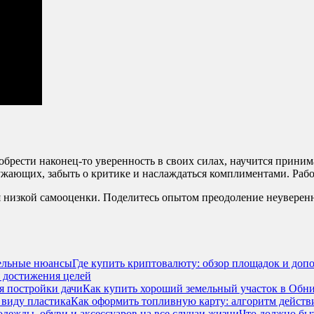
обрести наконец-то уверенность в своих силах, научится приним
жающих, забыть о критике и наслаждаться комплиментами. Работа 
 низкой самооценки. Поделитесь опытом преодоление неуверенн
Где купить криптовалюту: обзор площадок и до
я достижения целей
Как купить хороший земельный участок в Обни
Как оформить топливную карту: алгоритм действ
Что должно быт