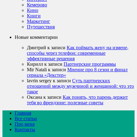
Кемерово
Кино
Книги
Маркетинг
Путешествия
Новые комментарии
Дмитрий
к записи
Как поймать жену на измене,
способы через телефон: современные
эффективные решения
Кирилл
к записи
Партнерские программы
Mir Natali
к записи
Мнение про 8 сезон и финал
сериала «Декстер»
lavrin sergey
к записи
Суть партнерских
отношений между мужчиной и женщиной: что это
такое
Оксана
к записи
Как понять, что парень держит
тебя во френдзоне: полезные советы
Главная
Все статьи
Про меня
Контакты