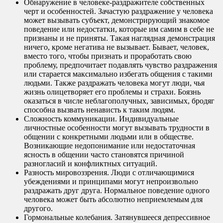
Обнаружение в человеке-раздражителе собственных
черт и особенностей. Зачастую раздражение у человека
может вызывать субъект, демонстрирующий знакомое
поведение или недостатки, которые им самим в себе не
признаны и не приняты. Такая наглядная демонстрация
ничего, кроме негатива не вызывает. Бывает, человек,
вместо того, чтобы признать и проработать свою
проблему, предпочитает подавлять чувство раздражения
или старается максимально избегать общения с такими
людьми. Также раздражать человека могут люди, чья
жизнь олицетворяет его проблемы и страхи. Боязнь
оказаться в числе неблагополучных, зависимых, бродяг
способна вызвать ненависть к таким людям.
Сложность коммуникации. Индивидуальные
личностные особенности могут вызывать трудности в
общении с конкретными людьми или в обществе.
Возникающие недопонимание или недостаточная
ясность в общении часто становятся причиной
разногласий и конфликтных ситуаций.
Разность мировоззрения. Люди с отличающимися
убеждениями и принципами могут непроизвольно
раздражать друг друга. Нормальное поведение одного
человека может быть абсолютно неприемлемым для
другого.
Гормональные колебания. Затянувшееся депрессивное