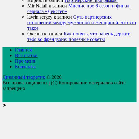
Кирилл
к записи
Партнерские программы
Mir Natali
к записи
Мнение про 8 сезон и финал
сериала «Декстер»
lavrin sergey
к записи
Суть партнерских
отношений между мужчиной и женщиной: что это
такое
Оксана
к записи
Как понять, что парень держит
тебя во френдзоне: полезные советы
Главная
Все статьи
Про меня
Контакты
Диванный теоретик
© 2026
Все права защищены | (C) Копирование материалов сайта
запрещено
➤