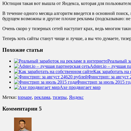
Юстиция такая вот вышла от Яндекса, которая для пользователе
В течение одного месяца алгоритм введется в основной поиск, 
будущем возможны и другие плохие рекламы (подсказываю: не 
Очень скоро у тизерных сетей наступит крах, ведь многим таки
Теперь хоть сайты станут чище и лучше, а вы что думаете, тизер
Похожие статьи
Реальный з
Adster.io – лучшая п
Как заработать на
Финстрип: за август 
Финстрип за июль 2015 го
Axe продвигает мир
Метки:
topsape
,
реклама
,
тизеры
,
Яндекс
Комментарии
5