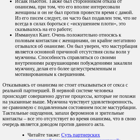
Исаак Ньютон. Также был сторонником отказа от
онанизма, при том, что его вполне интересовали
женщины и он не был против провести время с дамой.
Из его писем следует, он часто был подавлен тем, что не
всегда в силах бороться с «искушением плоти», это
сказывалось на его работе;
Иммануил Кант. Очень положительно относясь к
половым контактам с женщинами, он крайне негативно
отзывался об онанизме. Он был уверен, что мастурбация
является основной причиной отсутствия силы воли у
мужчины. Способность справляться со своими
внутренними разрушающими побуждениями закаляли
мужчину, делая его более целеустремленным и
мотивированным к свершениям.
Отказываясь от онанизма не стоит отказываться от секса с
реальной партнершей. В нервной системе человека
происходят совершенно другие процессы, которые не похожи
на указанные выше. Мужчина чувствует удовлетворенность,
не сравнимую с подавленным состоянием после мастурбации.
Тактильные ощущения, запахи феромонов и зрительные
контакты – все это отсутствует во время онанизма, что в свою
очередь является доводом против данного акта.
Читайте также:
Суть партнерских