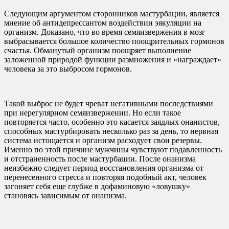
Следующим аргументом сторонников мастурбации, является
мнение об антидепрессантом воздействии эякуляции на
организм. Доказано, что во время семяизвержения в мозг
выбрасывается большое количество поощрительных гормонов
счастья. Обманутый организм поощряет выполнение
заложенной природой функции размножения и «награждает»
человека за это выбросом гормонов.
Такой выброс не будет чреват негативными последствиями
при нерегулярном семяизвержении. Но если такое
повторяется часто, особенно это касается заядлых онанистов,
способных мастурбировать несколько раз за день, то нервная
система истощается и организм расходует свои резервы.
Именно по этой причине мужчины чувствуют подавленность
и отстраненность после мастурбации. После онанизма
неизбежно следует период восстановления организма от
перенесенного стресса и повторяя подобный акт, человек
загоняет себя еще глубже в дофаминовую «ловушку»
становясь зависимым от онанизма.