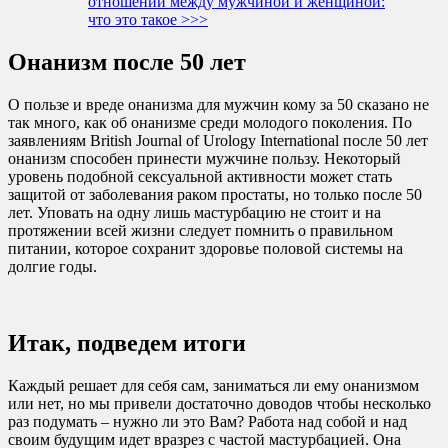
отношений между мужчиной и женщиной:
что это такое >>>
Онанизм после 50 лет
О пользе и вреде онанизма для мужчин кому за 50 сказано не
так много, как об онанизме среди молодого поколения. По
заявлениям British Journal of Urology International после 50 лет
онанизм способен принести мужчине пользу. Некоторый
уровень подобной сексуальной активности может стать
защитой от заболевания раком простаты, но только после 50
лет. Уповать на одну лишь мастурбацию не стоит и на
протяжении всей жизни следует помнить о правильном
питании, которое сохранит здоровье половой системы на
долгие годы.
Итак, подведем итоги
Каждый решает для себя сам, заниматься ли ему онанизмом
или нет, но мы привели достаточно доводов чтобы несколько
раз подумать – нужно ли это Вам? Работа над собой и над
своим будущим идет вразрез с частой мастурбацией. Она