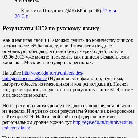
эти ответы.
— Кристина Потупчик (@KrisPotupchik)
27 мая
2013 г.
Результаты ЕГЭ по русскому языку
Как я написал свой ЕГЭ можно судить по количеству ошибок
в этом посте. 65 баллов, думаю. Результаты позднее
опубликую, обещают, что они будут через 6 дней, то есть
03.06.2013 уже можно проверить как написал экзамен, если
живешь в Москве и популярных регионах.
На сайте
http://ege.edu.ru/ru/universities-
colleges/check_results/
(Нужно ввести фамилию, имя, имя,
выбрать область из имеющихся и код регистрации). Насчет
кода регистрации, он указан на пропускном листе ЕГЭ, с ним
я на экзамены ходил.
Но на региональном уровне все длиться дольше, чем обычно
на неделю. И я узнаю свои результаты 9 июня на кемеровском
сайте про ЕГЭ. Найти свой сайт на федеральном или
региональном уровне можно тут
http://ege.edu.ru/ru/universities-
colleges/links/