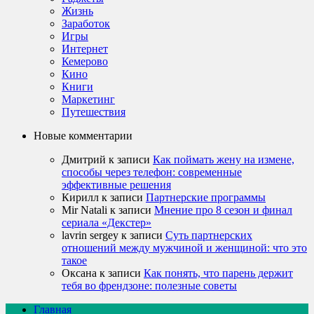
Жизнь
Заработок
Игры
Интернет
Кемерово
Кино
Книги
Маркетинг
Путешествия
Новые комментарии
Дмитрий
к записи
Как поймать жену на измене,
способы через телефон: современные
эффективные решения
Кирилл
к записи
Партнерские программы
Mir Natali
к записи
Мнение про 8 сезон и финал
сериала «Декстер»
lavrin sergey
к записи
Суть партнерских
отношений между мужчиной и женщиной: что это
такое
Оксана
к записи
Как понять, что парень держит
тебя во френдзоне: полезные советы
Главная