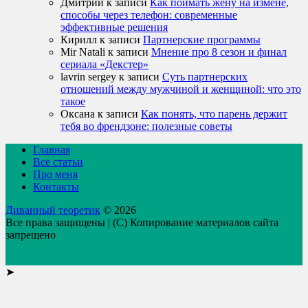
Дмитрий
к записи
Как поймать жену на измене,
способы через телефон: современные
эффективные решения
Кирилл
к записи
Партнерские программы
Mir Natali
к записи
Мнение про 8 сезон и финал
сериала «Декстер»
lavrin sergey
к записи
Суть партнерских
отношений между мужчиной и женщиной: что это
такое
Оксана
к записи
Как понять, что парень держит
тебя во френдзоне: полезные советы
Главная
Все статьи
Про меня
Контакты
Диванный теоретик
© 2026
Все права защищены | (C) Копирование материалов сайта
запрещено
➤