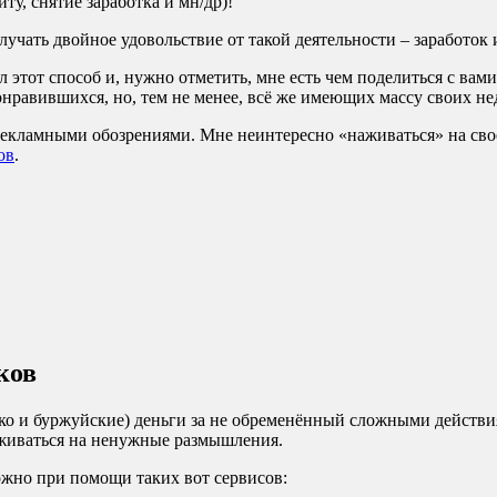
ту, снятие заработка и мн/др)!
учать двойное удовольствие от такой деятельности – заработок 
л этот способ и, нужно отметить, мне есть чем поделиться с в
понравившихся, но, тем не менее, всё же имеющих массу своих н
рекламными обозрениями. Мне неинтересно «наживаться» на свое
ов
.
ков
дко и буржуйские) деньги за не обременённый сложными действ
рживаться на ненужные размышления.
ожно при помощи таких вот сервисов: