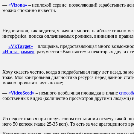
—
«Vizona»
– неплохой сервис, позволяющий зарабатывать день
можно спокойно вывести.
Недостатков, как водится, я выявил много, наиболее сильно ме
интерфейса, поиска оплачиваемых роликов, вникания в правила
—
«VkTarget»
– площадка, предоставляющая много возможност
«Инстаграмме»
, разумеется «Вконтакте» и некоторых других с
Хочу сказать честно, когда я подрабатывал пару лет назад, за м
тоже. Моя контрольная диагностика ресурса перед данной ста
можно прочитать чуть позже;
—
«VideoSeed»
– немного необычная площадка в плане
способ
собственных видео (количество просмотров другими людьми) и,
Из недостатков я при получасовом испытании отмечу такой нюа
него 50 копеек (чаще 25-35 коп). То есть за час драгоценного 