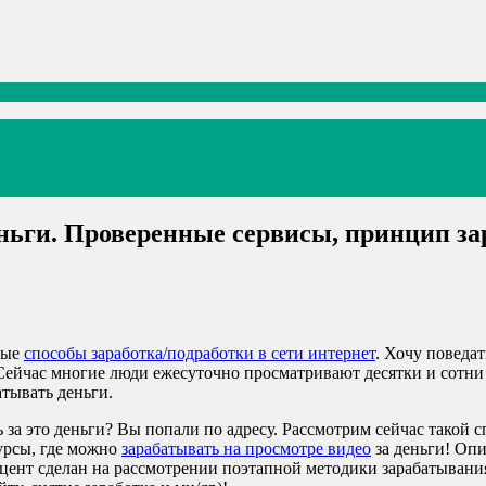
ньги. Проверенные сервисы, принцип за
ные
способы заработка/подработки в сети интернет
. Хочу поведа
 Сейчас многие люди ежесуточно просматривают десятки и сотни
атывать деньги.
за это деньги? Вы попали по адресу. Рассмотрим сейчас такой с
урсы, где можно
зарабатывать на просмотре видео
за деньги! Опи
кцент сделан на рассмотрении поэтапной методики зарабатыван