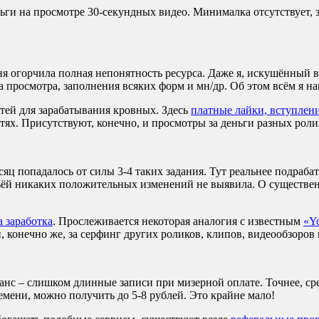
ги на просмотре 30-секундных видео. Минималка отсутствует, з
ня огорчила полная непонятность ресурса. Даже я, искушённый в
 просмотра, заполнения всяких форм и мн/др. Об этом всём я н
ей для зарабатывания кровных. Здесь
платные лайки, вступлени
етях. Присутствуют, конечно, и просмотры за деньги разных роли
есяц попадалось от силы 3-4 таких задания. Тут реальнее подраба
тьёй никаких положительных изменений не выявила. О существен
а заработка
. Прослеживается некоторая аналогия с известным
«Y
 конечно же, за серфинг других роликов, клипов, видеообзоров 
нс – слишком длинные записи при мизерной оплате. Точнее, сред
времени, можно получить до 5-8 рублей. Это крайне мало!