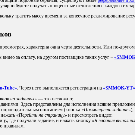
обогащать подобные сервисы, существуют везде
реферальные про
егулярно будете получать процентные отчисления с каждого их за
кольку тратить массу времени за копеечное рекламирование рес
иков
просмотрах, характерна одна черта деятельности. Или по-другом
видео за оплату, на другом поставщике таких услуг –
«SMMOK
u-Tube»
. Через него выполняется регистрация на
«SMMOK-YT
оток на заданиях»
— это несложно;
даниями. Здесь представлены для исполнения всякие предложения
с сопроводительным описанием (кнопка
«Посмотреть задание»
);
о нажать
«Перейти на страницу»
и просмотреть видео;
ницу, где получали задание, и нажать кнопку
«Я задание выполни
по правилам.