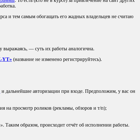
граммы
. То есть (кто не в курсе) за привлечение на сайт других
работка.
урса и тем самым обогащать его жадных владельцев не считаю
у выражаясь, — суть их работы аналогична.
-YT»
(название не изменено регистрируйтесь).
»
и дальнейшие авторизации при входе. Предположим, у вас он
 на просмотр роликов (рекламы, обзоров и т/п);
л»
. Таким образом, происходит отчёт об исполнении работы.