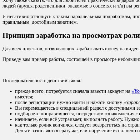
Хочу также сказать, что для любителей практически за даром 
людей (друзья, родственники, знакомые в соцсетях и т/п) вы р
Я негативно отношусь к таким параллельным подработкам, пос
правильным, достойным занятием.
Принцип заработка на просмотрах рол
Для всех проектов, позволяющих зарабатывать money на видео 
Приведу вам пример работы, состоящей в просмотре небольших 
Последовательность действий такая:
прежде всего, потребуется сначала завести аккаунт на
«Yo
имеется;
после регистрации нужно найти и нажать кнопку
«Зараб
Вы перемещаетесь в специальный раздел с доступными за
подбираете понравившееся, посредством ознакомления 
начинаете, если всё устраивает, выполнять работу. Нужн
как только ролик кончился, следует возвратиться на стра
Деньги зачисляются сразу же, ели поручение исполнено 