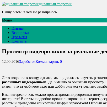
Диванный теоретик
Пишу о том, в чём не разбираюсь…
Меню
Главная
Все статьи
Про меня
Контакты
Просмотр видеороликов за реальные де
12.09.2016
Заработок
Комментарии: 0
Лето подошло к концу, однако, мы продолжаем изучать различ
различных видеороликов
. Да, именно за обычный просмотр.
знают, что за любимое дело или хобби они могут реально зараб
Вам интересно, как можно просматривая видеоролики получать 
интернете! В статье подробно проанализированы интернет-рес
работы и приведены конкретные цифры заработков! Особый а