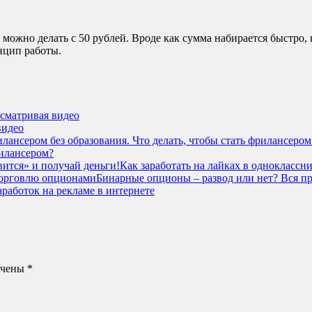
можно делать с 50 рублей. Вроде как сумма набирается быстро, н
нцип работы.
осматривая видео
видео
рилансером?
Как заработать на лайках в одноклассн
Бинарные опционы – развод или нет? Вся п
аработок на рекламе в интернете
ечены
*