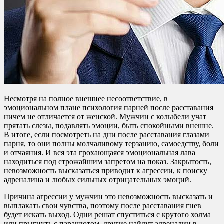
Несмотря на полное внешнее несоответствие, в
эмоциональном плане психология парней после расставания
ничем не отличается от женской. Мужчин с колыбели учат
прятать слезы, подавлять эмоции, быть спокойными внешне.
В итоге, если посмотреть на дни после расставания глазами
парня, то они полны молчаливому терзанию, самоедству, боли
и отчаяния. И вся эта грохающаяся эмоциональная лава
находиться под строжайшим запретом на показ. Закрытость,
невозможность высказаться приводит к агрессии, к поиску
адреналина и любых сильных отрицательных эмоций.
Причина агрессии у мужчин это невозможность высказать и
выплакать свои чувства, поэтому после расставания гнев
будет искать выход. Одни решат спуститься с крутого холма
или прыгнуть с парашютом, другие найдут адреналин в