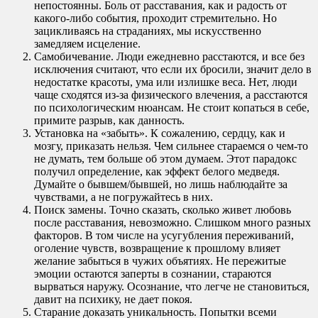
непостоянны. Боль от расставания, как и радость от
какого-либо события, проходит стремительно. Но
зацикливаясь на страданиях, мы искусственно
замедляем исцеление.
Самобичевание. Люди ежедневно расстаются, и все без
исключения считают, что если их бросили, значит дело в
недостатке красоты, ума или излишке веса. Нет, люди
чаще сходятся из-за физического влечения, а расстаются
по психологическим нюансам. Не стоит копаться в себе,
примите разрыв, как данность.
Установка на «забыть». К сожалению, сердцу, как и
мозгу, приказать нельзя. Чем сильнее стараемся о чем-то
не думать, тем больше об этом думаем. Этот парадокс
получил определение, как эффект белого медведя.
Думайте о бывшем/бывшей, но лишь наблюдайте за
чувствами, а не погружайтесь в них.
Поиск замены. Точно сказать, сколько живет любовь
после расставания, невозможно. Слишком много разных
факторов. В том числе на усугубления переживаний,
оголение чувств, возвращение к прошлому влияет
желание забыться в чужих объятиях. Не пережитые
эмоции остаются заперты в сознании, стараются
вырваться наружу. Осознание, что легче не становиться,
давит на психику, не дает покоя.
Старание доказать уникальность. Попытки всеми