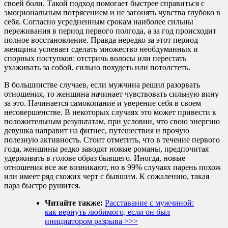
своей боли. Такой подход помогает быстрее справиться с
эмоциональным потрясением и не загонять чувства глубоко в
себя. Согласно усредненным срокам наиболее сильны
переживания в период первого полгода, а за год происходит
полное восстановление. Правда нередко за этот период
женщина успевает сделать множество необдуманных и
спорных поступков: отстричь волосы или перестать
ухаживать за собой, сильно похудеть или потолстеть.
В большинстве случаев, если мужчина решил разорвать
отношения, то женщина начинает чувствовать сильную вину
за это. Начинается самокопание и уверение себя в своем
несовершенстве. В некоторых случаях это может привести к
положительным результатам, при условии, что свою энергию
девушка направит на фитнес, путешествия и прочую
полезную активность. Стоит отметить, что в течение первого
года, женщины редко заводят новые романы, предпочитая
удерживать в голове образ бывшего. Иногда, новые
отношения все же возникают, но в 99% случаях парень похож
или имеет ряд схожих черт с бывшим. К сожалению, такая
пара быстро рушится.
Читайте также:
Расставание с мужчиной:
как вернуть любимого, если он был
инициатором разрыва >>>