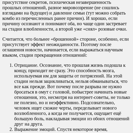
присутствие секретов, психическая незавершенность
прошлых отношений, разное мировоззрение (не сошлись
взглядами на будущее) и давление семьи (тут можно собрать
комбо из перечисленных ранее причин). И хорошо, если
причину осознают и понимают оба, но чаще один застревает
на стадии влюбленности, а второй уже «снял» розовые очки.
Считается, что больнее «брошенной» стороне, особенно, если
присутствует эффект неожиданности. Поэтому после
оглашения новости, начинается, если выражаться научным
языком, стадии прекращения отношений:
Отрицание. Осознание, что прошлая жизнь подошла к
концу, приходит не сразу. Это способность мозга,
используемая им для защиты от потрясений. На этой
стадии нельзя зацикливаться, нельзя обманываться, что
все как прежде. Вот почему после разрыва не нужно
бросаться в омут с головой, побыстрее начинать новые
отношения, это, несмотря на интернет-советы, не только
не полезно, но и неэффективно. Подсознательно,
человек ищет схожие черты, переделывает нового
возлюбленного, а когда не получается, ощущает ещё
большую боль, накладывая эмоции из обоих отношений
друг на друга.
Выражение эмоций. Спустя некоторое время,