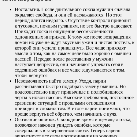
Ностальгия. После длительного союза мужчин сначала
окрыляет свобода, и они ей наслаждаются. Но этот
период длится недолго. Отсутствие контроля приводит
к тусовкам, ночным гуляниям, но это быстро надоедает.
Приходит тоска и ощущение бессмысленности
однодневных интрижек. К тому же после возвращения
домой их уже не ждут вкусный ужин и чистая постель, к
которой они успели привыкнуть. Все чаще приходят
мысли о том, как на самом деле было хорошо с бывшей
пассией. Нередко после расставания у мужчин
наступает депрессия, они начинают упрекать себя в
содеянных ошибках и все чаще задумываются о том,
чтобы вернутся.
Невозможность найти замену. Уходя, парни
рассчитывают быстро подобрать замену бывшей. Но
подсознательно ищут привычные и полюбившиеся
черты в новой пассии. Высокие требования, постоянное
сравнение ситуаций с прошлыми отношениями
приводит к сложностям. В итоге парни понимают, что
проще вернуть всё обратно, чем начинать с нуля.
Осознание ошибок. Свободное время и щемящая тоска,
позволяют наконец увидеть ошибки, которые
совершались в завершенном союзе. Теперь парень
акцентирует все свои воспоминания на хороших