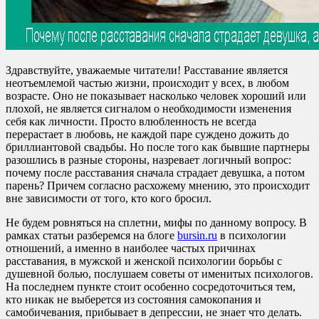
Здравствуйте, уважаемые читатели! Расставание является
неотъемлемой частью жизни, происходит у всех, в любом
возрасте. Оно не показывает насколько человек хороший или
плохой, не является сигналом о необходимости изменения
себя как личности. Просто влюбленность не всегда
перерастает в любовь, не каждой паре суждено дожить до
бриллиантовой свадьбы. Но после того как бывшие партнеры
разошлись в разные стороны, назревает логичный вопрос:
почему после расставания сначала страдает девушка, а потом
парень? Причем согласно расхожему мнению, это происходит
вне зависимости от того, кто кого бросил.
Не будем ровняться на сплетни, мифы по данному вопросу. В
рамках статьи разберемся на блоге
bursin.ru
в психологии
отношений, а именно в наиболее частых причинах
расставания, в мужской и женской психологии борьбы с
душевной болью, послушаем советы от именитых психологов.
На последнем пункте стоит особенно сосредоточиться тем,
кто никак не выберется из состояния самокопания и
самобичевания, прибывает в депрессии, не знает что делать.