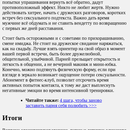
попытки упрашивания вернуть всё обратно, дадут
противоположный эффект. Никто не любит жертв. Нужно
действовать хитрее, начать с дружеских разговоров, коротких
встреч без сексуального подтекста. Важно дать время
мужчине всё обдумать и не ставить вендетту по возвращению
с первых же дней расставания.
Стоит быть осторожными и с советами по прихорашиванию,
смене имиджа. Не стоит на дружеское свидание наряжаться,
как на свадьбу. Лучше взять ориентир на свой образ в момент
вашей первой встречи, быть более дружелюбной,
общительной, улыбчивой. Парней прельщает открытость и
легкость в общении, а не вечерний макияж и мини-юбка.
Конечно, можно подтянуть физическую форму, если при
взгляде в зеркало возникает ощущение потери сексуальности.
Абонемент в фитнес-клуб, позволит отсрочить время
активных попыток контакта, к тому же даст выплеснуть
негативные эмоции во время интенсивной тренировки.
Читайте также:
4 шага, чтобы заново
заставить парня себя полюбить >>>
Итоги