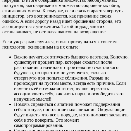
перерыв. В итоге совершается множество необдуманных
поступков, выговаривается множество сокровенных обид,
сжигающих мосты. К тому же, если связь старается вернуть
инициатор, это воспринимается, как признание своих
ошибок. А если дорогу назад ищет брошенная сторона, это
ассоциируется с унижением. Такой подход многих
останавливает, не оставляя шансов на возвращение.
Если уж разрыв случился, стоит прислушаться к советам
психологов, основанным на их опыте:
Важно научиться отпускать бывшего партнера. Конечно,
существует процент пар, которые сходятся после
расставания и начинают строительство счастливого
будущего, но при этом не уточняется, сколько
отвергнуто при попытке сближения. Разрыв не
происходит на пустом месте, всегда есть причина. Если
изменить её возможности нет, лучше перестать
ассоциировать себя, как часть пары, и освободиться от
ненужных мыслей.
Помочь справиться с апатией поможет поддержания
себя в тонусе, постоянное нахваливание. Окружающие
будут видеть, что все в порядке, и это поможет заставить
себя в это поверить. Это момент
самопрограммирования.
Стоит сконцентрироваться на позитивных аспектах