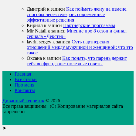
Дмитрий
к записи
Как поймать жену на измене,
способы через телефон: современные
эффективные решения
Кирилл
к записи
Партнерские программы
Mir Natali
к записи
Мнение про 8 сезон и финал
сериала «Декстер»
lavrin sergey
к записи
Суть партнерских
отношений между мужчиной и женщиной: что это
такое
Оксана
к записи
Как понять, что парень держит
тебя во френдзоне: полезные советы
Главная
Все статьи
Про меня
Контакты
Диванный теоретик
© 2026
Все права защищены | (C) Копирование материалов сайта
запрещено
➤