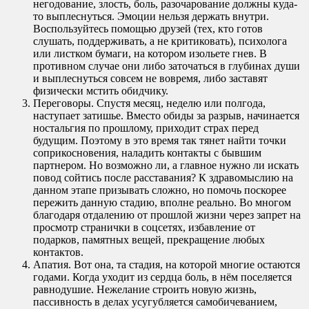
негодование, злость, боль, разочарование должны куда-
то выплеснуться. Эмоции нельзя держать внутри.
Воспользуйтесь помощью друзей (тех, кто готов
слушать, поддерживать, а не критиковать), психолога
или листком бумаги, на котором изольете гнев. В
противном случае они либо заточаться в глубинах души
и выплеснуться совсем не вовремя, либо заставят
физически мстить обидчику.
Переговоры. Спустя месяц, неделю или полгода,
наступает затишье. Вместо обиды за разрыв, начинается
ностальгия по прошлому, приходит страх перед
будущим. Поэтому в это время так тянет найти точки
соприкосновения, наладить контакты с бывшим
партнером. Но возможно ли, а главное нужно ли искать
повод сойтись после расставания? К здравомыслию на
данном этапе призывать сложно, но помочь поскорее
пережить данную стадию, вполне реально. Во многом
благодаря отдалению от прошлой жизни через запрет на
просмотр странички в соцсетях, избавление от
подарков, памятных вещей, прекращение любых
контактов.
Апатия. Вот она, та стадия, на которой многие остаются
годами. Когда уходит из сердца боль, в нём поселяется
равнодушие. Нежелание строить новую жизнь,
пассивность в делах усугубляется самобичеванием,