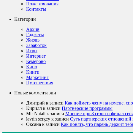
Пожертвования
Контакты
Категории
Архив
Гаджеты
Жизнь
Заработок
Игры
Интернет
Кемерово
Кино
Книги
Маркетинг
Путешествия
Новые комментарии
Дмитрий
к записи
Как поймать жену на измене, сп
Кирилл
к записи
Партнерские программы
Mir Natali
к записи
Мнение про 8 сезон и финал сер
lavrin sergey
к записи
Суть партнерских отношений 
Оксана
к записи
Как понять, что парень держит теб