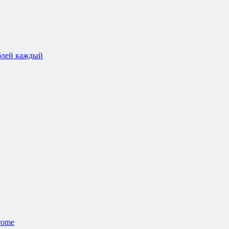
блей каждый
rome