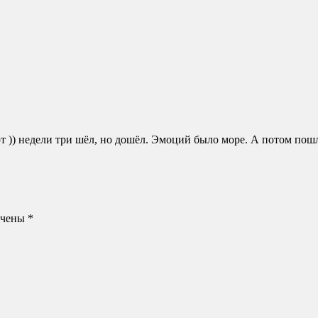
верт )) недели три шёл, но дошёл. Эмоций было море. А потом п
ечены
*