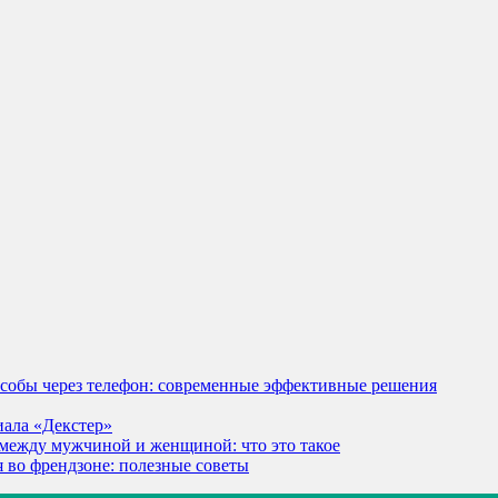
особы через телефон: современные эффективные решения
иала «Декстер»
между мужчиной и женщиной: что это такое
я во френдзоне: полезные советы