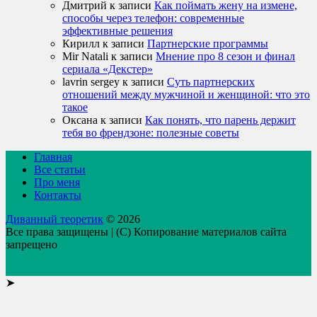
Дмитрий
к записи
Как поймать жену на измене,
способы через телефон: современные
эффективные решения
Кирилл
к записи
Партнерские программы
Mir Natali
к записи
Мнение про 8 сезон и финал
сериала «Декстер»
lavrin sergey
к записи
Суть партнерских
отношений между мужчиной и женщиной: что это
такое
Оксана
к записи
Как понять, что парень держит
тебя во френдзоне: полезные советы
Главная
Все статьи
Про меня
Контакты
Диванный теоретик
© 2026
Все права защищены | (C) Копирование материалов сайта
запрещено
➤