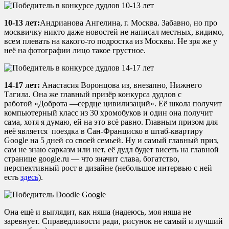
10-13 лет:
Андрианова Ангелина, г. Москва. Забавно, но про
москвичку никто даже новостей не написал местных, видимо,
всем плевать на какого-то подростка из Москвы. Не зря же у
неё на фотографии лицо такое грустное.
14-17 лет:
Анастасия Воронцова из, внезапно, Нижнего
Тагила. Она же главный призёр конкурса дудлов с
работой «Доброта —сердце цивилизаций». Её школа получит
компьютерный класс из 30 хромобуков и один она получит
сама, хотя я думаю, ей на это всё равно. Главным призом для
неё является поездка в Сан-Франциско в штаб-квартиру
Google на 5 дней со своей семьей. Ну и самый главный приз,
сам не знаю сарказм или нет, её дудл будет висеть на главной
странице google.ru — что значит слава, богатство,
перспективный рост в дизайне (небольшое интервью с ней
есть
здесь
).
Она ещё и выглядит, как няша (надеюсь, моя няша не
заревнует. Справедливости ради, рисунок не самый и лучший