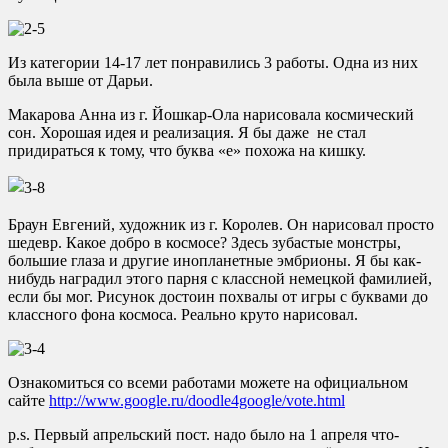
Из категории 14-17 лет понравились 3 работы. Одна из них
была выше от Дарьи.
Макарова Анна из г. Йошкар-Ола нарисовала космический
сон. Хорошая идея и реализация. Я бы даже не стал
придираться к тому, что буква «e» похожа на кишку.
Браун Евгений, художник из г. Королев. Он нарисовал просто
шедевр. Какое добро в космосе? Здесь зубастые монстры,
большие глаза и другие инопланетные эмбрионы. Я бы как-
нибудь наградил этого парня с классной немецкой фамилией,
если бы мог. Рисунок достоин похвалы от игры с буквами до
классного фона космоса. Реально круто нарисовал.
Ознакомиться со всеми работами можете на официальном
сайте
http://www.google.ru/doodle4google/vote.html
p.s. Первый апрельский пост. надо было на 1 апреля что-