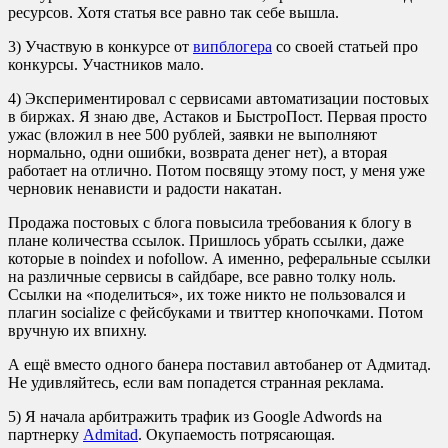
ресурсов. Хотя статья все равно так себе вышла.
3) Участвую в конкурсе от
випблогера
со своей статьей про
конкурсы. Участников мало.
4) Экспериментировал с сервисами автоматизации постовых
в биржах. Я знаю две, Астаков и БыстроПост. Первая просто
ужас (вложил в нее 500 рублей, заявки не выполняют
нормально, одни ошибки, возврата денег нет), а вторая
работает на отлично. Потом посвящу этому пост, у меня уже
черновик ненависти и радости накатан.
Продажа постовых с блога повысила требования к блогу в
плане количества ссылок. Пришлось убрать ссылки, даже
которые в noindex и nofollow. А именно, реферальные ссылки
на различные сервисы в сайдбаре, все равно толку ноль.
Ссылки на «поделиться», их тоже никто не пользовался и
плагин socialize с фейсбуками и твиттер кнопочками. Потом
вручную их впихну.
А ещё вместо одного банера поставил автобанер от Адмитад.
Не удивляйтесь, если вам попадется странная реклама.
5) Я начала арбитражить трафик из Google Adwords на
партнерку
Admitad
. Окупаемость потрясающая.