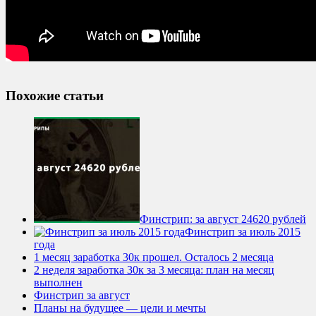
Похожие статьи
Финстрип: за август 24620 рублей
Финстрип за июль 2015
года
1 месяц заработка 30к прошел. Осталось 2 месяца
2 неделя заработка 30к за 3 месяца: план на месяц
выполнен
Финстрип за август
Планы на будущее — цели и мечты