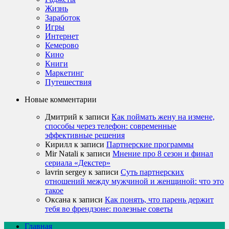
Жизнь
Заработок
Игры
Интернет
Кемерово
Кино
Книги
Маркетинг
Путешествия
Новые комментарии
Дмитрий
к записи
Как поймать жену на измене,
способы через телефон: современные
эффективные решения
Кирилл
к записи
Партнерские программы
Mir Natali
к записи
Мнение про 8 сезон и финал
сериала «Декстер»
lavrin sergey
к записи
Суть партнерских
отношений между мужчиной и женщиной: что это
такое
Оксана
к записи
Как понять, что парень держит
тебя во френдзоне: полезные советы
Главная