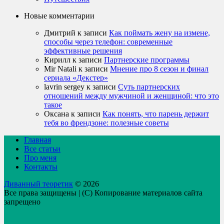
Новые комментарии
Дмитрий
к записи
Как поймать жену на измене,
способы через телефон: современные
эффективные решения
Кирилл
к записи
Партнерские программы
Mir Natali
к записи
Мнение про 8 сезон и финал
сериала «Декстер»
lavrin sergey
к записи
Суть партнерских
отношений между мужчиной и женщиной: что это
такое
Оксана
к записи
Как понять, что парень держит
тебя во френдзоне: полезные советы
Главная
Все статьи
Про меня
Контакты
Диванный теоретик
© 2026
Все права защищены | (C) Копирование материалов сайта
запрещено