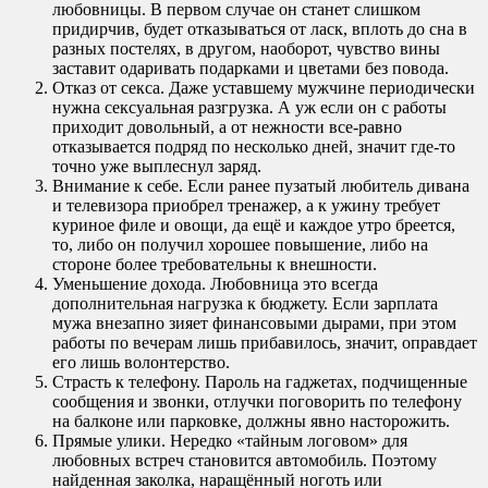
любовницы. В первом случае он станет слишком
придирчив, будет отказываться от ласк, вплоть до сна в
разных постелях, в другом, наоборот, чувство вины
заставит одаривать подарками и цветами без повода.
Отказ от секса. Даже уставшему мужчине периодически
нужна сексуальная разгрузка. А уж если он с работы
приходит довольный, а от нежности все-равно
отказывается подряд по несколько дней, значит где-то
точно уже выплеснул заряд.
Внимание к себе. Если ранее пузатый любитель дивана
и телевизора приобрел тренажер, а к ужину требует
куриное филе и овощи, да ещё и каждое утро бреется,
то, либо он получил хорошее повышение, либо на
стороне более требовательны к внешности.
Уменьшение дохода. Любовница это всегда
дополнительная нагрузка к бюджету. Если зарплата
мужа внезапно зияет финансовыми дырами, при этом
работы по вечерам лишь прибавилось, значит, оправдает
его лишь волонтерство.
Страсть к телефону. Пароль на гаджетах, подчищенные
сообщения и звонки, отлучки поговорить по телефону
на балконе или парковке, должны явно насторожить.
Прямые улики. Нередко «тайным логовом» для
любовных встреч становится автомобиль. Поэтому
найденная заколка, наращённый ноготь или