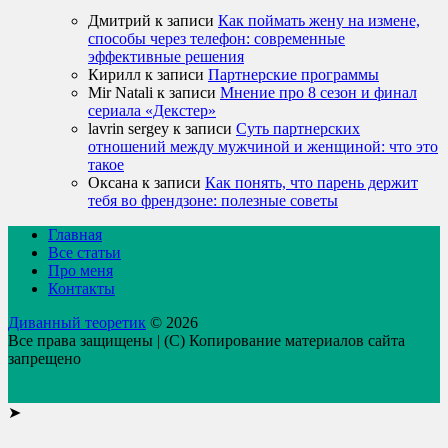
Дмитрий
к записи
Как поймать жену на измене,
способы через телефон: современные
эффективные решения
Кирилл
к записи
Партнерские программы
Mir Natali
к записи
Мнение про 8 сезон и финал
сериала «Декстер»
lavrin sergey
к записи
Суть партнерских
отношений между мужчиной и женщиной: что это
такое
Оксана
к записи
Как понять, что парень держит
тебя во френдзоне: полезные советы
Главная
Все статьи
Про меня
Контакты
Диванный теоретик
© 2026
Все права защищены | (C) Копирование материалов сайта
запрещено
➤