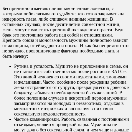
Беспричинно изменяют лишь законченные ловеласы, с
которыми либо связывают судьбу те, кто готов закрывать на
неверность глаза, либо слишком наивные женщины. В
остальных случаях, после десятилетий совместной жизни,
жены могут сами стать причиной охлаждения страсти. Ведь
брак это постоянная работа над собой и отношениями.
Крепость союза и моногамность мужчины полностью зависят
от женщины, от её мудрости и опыта. И как бы неприятно это
не звучало, провоцирующие факторы необходимо знать и
быть начеку:
Рутина и усталость. Муж это не приложение к семье, он
не становится собственностью после росписи в ЗАГСе.
Это живой человек со своими недостатками, эмоциями
и желаниями. Часто, особенно после рождения ребенка,
жена отстраняется от супруга, превращая его в довесок к
бюджету, забывая о необходимости быть желанной. В
более половины случаев в декретный период мужчины
засматриваются на молодых и беззаботных, отдыхая в
мимолетных интрижках и восполняя в них свою
сексуальную неудовлетворенность.
Частые командировки. Работа, связанная с постоянными
отъездами, является проверкой пары. Мужчины не
могут долго без сексуальной связи, и чем чаще и дольше