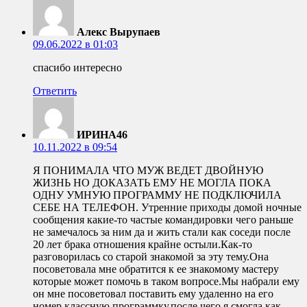
Алекс Вырупаев
09.06.2022 в 01:03
спасибо интересно
Ответить
ИРИНА46
10.11.2022 в 09:54
Я ПОНИМАЛА ЧТО МУЖ ВЕДЕТ ДВОЙНУЮ
ЖИЗНЬ НО ДОКАЗАТЬ ЕМУ НЕ МОГЛА ПОКА
ОДНУ УМНУЮ ПРОГРАММУ НЕ ПОДКЛЮЧИЛА
СЕБЕ НА ТЕЛЕФОН. Утренние приходы домой ночные
сообщения какие-то частые командировки чего раньше
не замечалось за ним да и жить стали как соседи после
20 лет брака отношения крайне остыли.Как-то
разговорилась со старой знакомой за эту тему.Она
посоветовала мне обратится к ее знакомому мастеру
которые может помочь в таком вопросе.Мы набрали ему
он мне посоветовал поставить ему удаленно на его
номер классную программку,после чего я смогла как