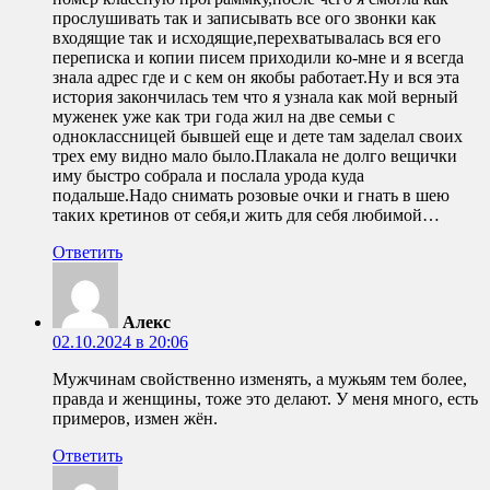
прослушивать так и записывать все ого звонки как
входящие так и исходящие,перехватывалась вся его
переписка и копии писем приходили ко-мне и я всегда
знала адрес где и с кем он якобы работает.Ну и вся эта
история закончилась тем что я узнала как мой верный
муженек уже как три года жил на две семьи с
одноклассницей бывшей еще и дете там заделал своих
трех ему видно мало было.Плакала не долго вещички
иму быстро собрала и послала урода куда
подальше.Надо снимать розовые очки и гнать в шею
таких кретинов от себя,и жить для себя любимой…
Ответить
Алекс
02.10.2024 в 20:06
Мужчинам свойственно изменять, а мужьям тем более,
правда и женщины, тоже это делают. У меня много, есть
примеров, измен жён.
Ответить