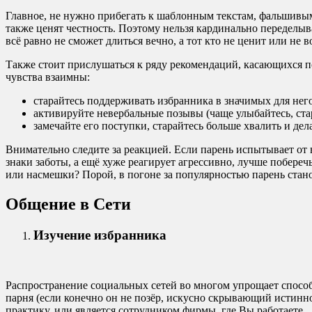
Главное, не нужно прибегать к шаблонным текстам, фальшивым
также ценят честность. Поэтому нельзя кардинально переделыв
всё равно не сможет длиться вечно, а тот кто не ценит или не
Также стоит прислушаться к ряду рекомендаций, касающихся по
чувства взаимны:
старайтесь поддерживать избранника в значимых для него
активируйте невербальные позывы (чаще улыбайтесь, стар
замечайте его поступки, старайтесь больше хвалить и де
Внимательно следите за реакцией. Если парень испытывает от в
знаки заботы, а ещё хуже реагирует агрессивно, лучше побереч
или насмешки? Порой, в погоне за популярностью парень стано
Общение в Сети
Изучение избранника
Распространение социальных сетей во многом упрощает способ
парня (если конечно он не позёр, искусно скрывающий истинно
практику, или является сотрудником фирмы, где Вы работаете.