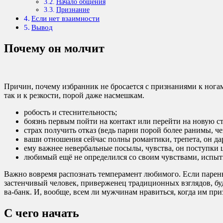
Начало общения
Признание
Если нет взаимности
Вывод
Почему он молчит
Причин, почему избранник не бросается с признаниями к ногам,
так и к резкости, порой даже насмешкам.
робость и стеснительность;
боязнь первым пойти на контакт или перейти на новую с
страх получить отказ (ведь парни порой более ранимы, ч
ваши отношения сейчас полны романтики, трепета, он да
ему важнее невербальные посылы, чувства, он поступки 
любимый ещё не определился со своим чувствами, испыт
Важно вовремя распознать темперамент любимого. Если парен
застенчивый человек, приверженец традиционных взглядов, буд
ва-банк. И, вообще, всем ли мужчинам нравиться, когда им при
С чего начать