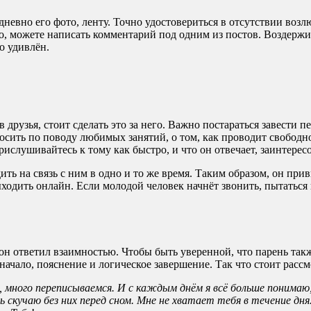
невно его фото, ленту. Точно удостовериться в отсутствии возл
о, можете написать комментарий под одним из постов. Воздержи
о удивлён.
 друзья, стоит сделать это за него. Важно постараться завести п
осить по поводу любимых занятий, о том, как проводит свободно
рислушивайтесь к тому как быстро, и что он отвечает, заинтере
ить на связь с ним в одно и то же время. Таким образом, он п
ыходить онлайн. Если молодой человек начнёт звонить, пытаться
 он ответил взаимностью. Чтобы быть уверенной, что парень так
ачало, пояснение и логическое завершение. Так что стоит рассм
 много переписываемся. И с каждым днём я всё больше понимаю
ь скучаю без них перед сном. Мне не хватает тебя в течение дн