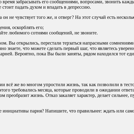
то время забрасывать его сообщениями, вопросами, звонить каж
е стоит падать духом и впадать в депрессию.
 он не чувствует того же, и отверг? На этот случай есть нескольк
ения, оскорблять его;
вайте любимого сотнями сообщений, не звоните.
ом. Вы открылись, перестали терзаться напрасными сомнениями.
но знаете, что можете сделать первый шаг, что являетесь увере
арней. Вероятно, пока Вы были заняты, рядом находился тот ед
и всё же во многом упростили жизнь, так как позволили в тест
этого требовались месяца, которые проводили в ожидании ответа
 преобразит жизнь. Отказ закаляет характер, делает сильнее, пу
е инициативы парня? Напишите, что правильнее: ждать или само