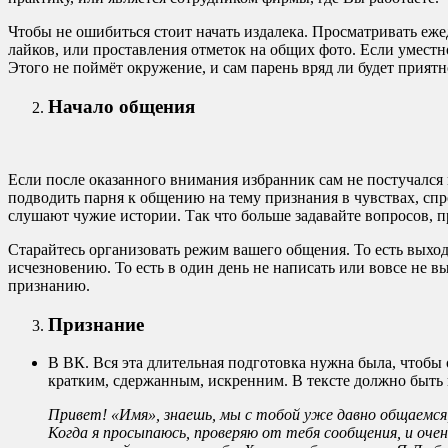
Чтобы не ошибиться стоит начать издалека. Просматривать ежед
лайков, или проставления отметок на общих фото. Если уместн
Этого не поймёт окружение, и сам парень вряд ли будет приятн
Начало общения
Если после оказанного внимания избранник сам не постучался в
подводить парня к общению на тему признания в чувствах, спр
слушают чужие истории. Так что больше задавайте вопросов, п
Старайтесь организовать режим вашего общения. То есть выход
исчезновению. То есть в один день не написать или вовсе не в
признанию.
Признание
В ВК. Вся эта длительная подготовка нужна была, чтобы
кратким, сдержанным, искренним. В тексте должно быть н
Привет! «Имя», знаешь, мы с тобой уже давно общаемся,
Когда я просыпаюсь, проверяю от тебя сообщения, и очен