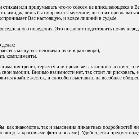
 стихам или придумывать что-то совсем не вписывающееся в Ва
ать имидж, лишь бы понравится мужчине, не стоит признаваться 
 воспринимает Вас настоящую, и вовсе лишний в судьбе.
вседневного поведения. Это позволит подготовить почву перед 
 делах;
айтесь коснуться невзначай руки в разговоре);
лать комплименты.
нимания трепет, теряется или проявляет активность в ответ, то 
ь свои эмоции. Видимо взаимности нет, так стоит ли рисковать, 
вится крайне жесток, и способен выставить на всеобщее обозре
ы, как знакомства, так и выяснения пикантных подробностей ли
е лицо за красивыми фото и позами). Удобно, если предмет вожд