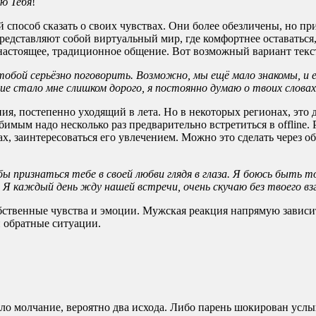
ю Тебя
!
способ сказать о своих чувствах. Они более обезличены, но пр
редставляют собой виртуальный мир, где комфортнее оставаться,
настоящее, традиционное общение. Вот возможный вариант текс
тобой серьёзно поговорить. Возможно, мы ещё мало знакомы, и 
е стало мне слишком дорого, я постоянно думаю о твоих словах
, постепенно уходящий в лета. Но в некоторых регионах, это д
бимым надо несколько раз предварительно встретиться в offline
, заинтересоваться его увлечением. Можно это сделать через об
ы признаться тебе в своей любви глядя в глаза. Я боюсь быть 
Я каждый день жду нашей встречи, очень скучаю без твоего взг
обственные чувства и эмоции. Мужская реакция напрямую зависит
и обратные ситуации.
сло молчание, вероятно два исхода. Либо парень шокирован усл