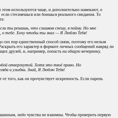
и этом используются чаще, и дополнительно намекают, о
 если стесняешься или боишься реального свидания. То
та:
если ты решишь, что слишком спешу, я пойму. Но мне
, о тебе. Хочу чтобы ты знал — Я Люблю Тебя!
о сих пор единственный способ связи, поэтому его нельзя
. Раскрыть его характер в формате личных сообщений навряд ли
щих друзей, и, например, попасть на общую вечеринку.
тобой отвергнутой. Хотя это твоё право. Но
ляда и улыбки. Знай, Я Люблю Тебя!
 от того, как он прочувствует искренность. Если парень
ышанным, либо чувства не взаимны. Чтобы проверить первую