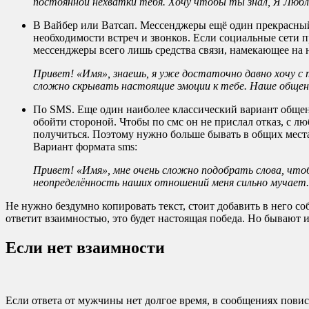
постоянной нехватки тебя. Хочу чтобы ты знал, Я Любл
В Вайбер или Ватсап. Мессенджеры ещё один прекрасный 
необходимости встреч и звонков. Если социальные сети п
мессенджеры всего лишь средства связи, намекающее на 
Привет! «Имя», знаешь, я уже достаточно давно хочу с 
сложно скрывать настоящие эмоции к тебе. Наше общени
По SMS. Еще один наиболее классический вариант общения
обойти стороной. Чтобы по смс он не прислал отказ, с лю
получиться. Поэтому нужно больше бывать в общих местах
Вариант формата sms:
Привет! «Имя», мне очень сложно подобрать слова, чтоб
неопределённость наших отношений меня сильно мучает. 
Не нужно бездумно копировать текст, стоит добавить в него с
ответит взаимностью, это будет настоящая победа. Но бывают 
Если нет взаимности
Если ответа от мужчины нет долгое время, в сообщениях пови