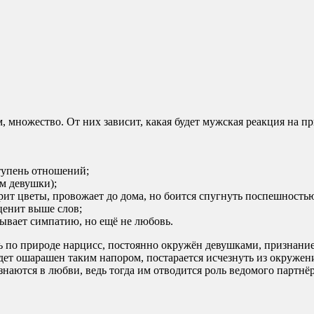
 множество. От них зависит, какая будет мужская реакция на пр
тупень отношений;
ем девушки);
рит цветы, провожает до дома, но боится спугнуть поспешность
ценит выше слов;
ывает симпатию, но ещё не любовь.
ь по природе нарцисс, постоянно окружён девушками, признани
ет ошарашен таким напором, постарается исчезнуть из окружения
знаются в любви, ведь тогда им отводится роль ведомого партнёр