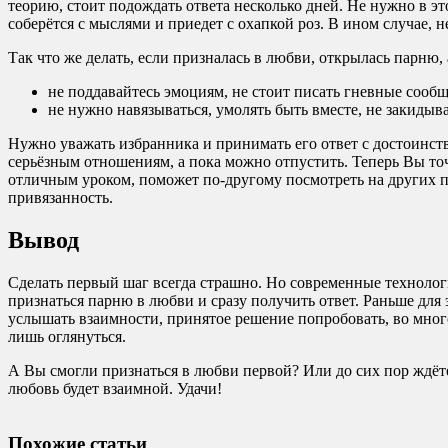
теорию, стоит подождать ответа несколько дней. Не нужно в э
соберётся с мыслями и приедет с охапкой роз. В ином случае, н
Так что же делать, если призналась в любви, открылась парню, а
не поддавайтесь эмоциям, не стоит писать гневные сообщ
не нужно навязываться, умолять быть вместе, не закиды
Нужно уважать избранника и принимать его ответ с достоинств
серьёзным отношениям, а пока можно отпустить. Теперь Вы точ
отличным уроком, поможет по-другому посмотреть на других п
привязанность.
Вывод
Сделать первый шаг всегда страшно. Но современные технологи
признаться парню в любви и сразу получить ответ. Раньше для 
услышать взаимности, принятое решение попробовать, во многом
лишь оглянуться.
А Вы смогли признаться в любви первой? Или до сих пор ждёт
любовь будет взаимной. Удачи!
Похожие статьи