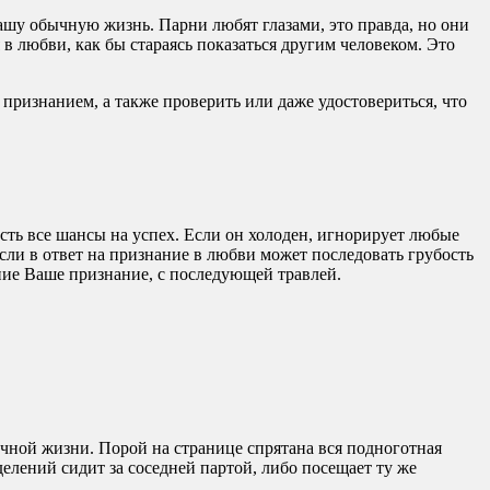
шу обычную жизнь. Парни любят глазами, это правда, но они
в любви, как бы стараясь показаться другим человеком. Это
признанием, а также проверить или даже удостовериться, что
есть все шансы на успех. Если он холоден, игнорирует любые
если в ответ на признание в любви может последовать грубость
ние Ваше признание, с последующей травлей.
чной жизни. Порой на странице спрятана вся подноготная
елений сидит за соседней партой, либо посещает ту же