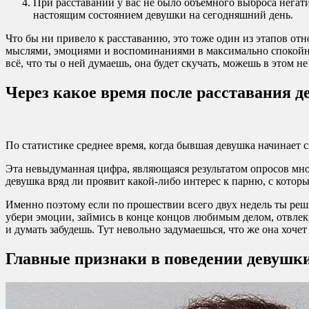
При расставании у вас не было объёмного выброса негат
настоящим состоянием девушки на сегодняшний день.
Что бы ни привело к расставанию, это тоже один из этапов от
мыслями, эмоциями и воспоминаниями в максимально спокойном
всё, что ты о ней думаешь, она будет скучать, можешь в этом не
Через какое время после расставания 
По статистике среднее время, когда бывшая девушка начинает с
Эта невыдуманная цифра, являющаяся результатом опросов мно
девушка вряд ли проявит какой-либо интерес к парню, с которы
Именно поэтому если по прошествии всего двух недель ты решил
убери эмоции, займись в конце концов любимым делом, отвлеки
и думать забудешь. Тут невольно задумаешься, что же она хоче
Главные признаки в поведении девушки