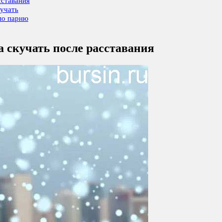
сставания
кучать
по парню
а скучать после расставания