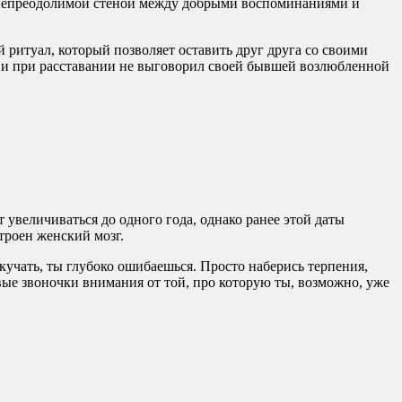
ть непреодолимой стеной между добрыми воспоминаниями и
 ритуал, который позволяет оставить друг друга со своими
о и при расставании не выговорил своей бывшей возлюбленной
увеличиваться до одного года, однако ранее этой даты
троен женский мозг.
скучать, ты глубоко ошибаешься. Просто наберись терпения,
вые звоночки внимания от той, про которую ты, возможно, уже