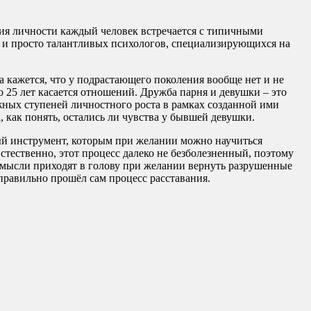
ия личности каждый человек встречается с типичными
й и просто талантливых психологов, специализирующихся на
а кажется, что у подрастающего поколения вообще нет и не
 25 лет касается отношений. Дружба парня и девушки – это
жных ступеней личностного роста в рамках созданной ими
, как понять, остались ли чувства у бывшей девушки.
ый инструмент, которым при желании можно научиться
Естественно, этот процесс далеко не безболезненный, поэтому
ие мысли приходят в голову при желании вернуть разрушенные
правильно прошёл сам процесс расставания.