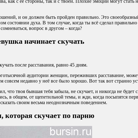
ива, как с её стороны, так и с твоей. Плохие эмоции могут ста
ношений, и он должен быть пройден правильно. Это своеобразный
 состоянии духа. В том случае, когда ты всё сделал правильн
 сомневаться, вопрос в другом – когда?
девушка начинает скучать
кучать после расставания, равно 45 дням.
готысячной аудитории женщин, переживших расставание, может 
м совсем недавно у неё все было хорошо. Вот так вот странно ус
, что твоя бывшая тебя забыла, не скучает, и никогда не будет 
сь, в общем, от щепетильной темы, и жди, когда посыпятся пер
т сказать своим весьма неоднозначным поведением.
, которая скучает по парню