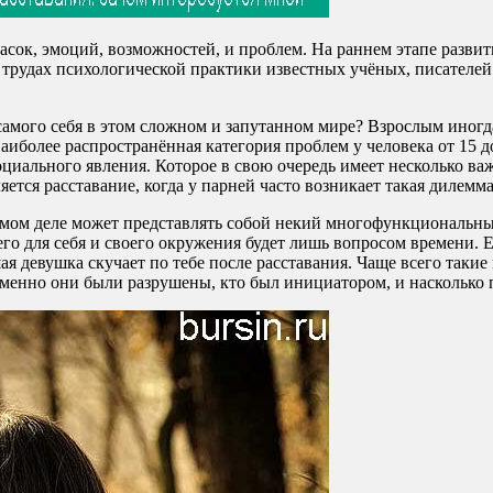
сок, эмоций, возможностей, и проблем. На раннем этапе развит
 трудах психологической практики известных учёных, писателе
самого себя в этом сложном и запутанном мире? Взрослым иногд
иболее распространённая категория проблем у человека от 15 до
циального явления. Которое в свою очередь имеет несколько ва
ется расставание, когда у парней часто возникает такая дилемма
самом деле может представлять собой некий многофункциональн
его для себя и своего окружения будет лишь вопросом времени. 
шая девушка скучает по тебе после расставания. Чаще всего так
 именно они были разрушены, кто был инициатором, и насколько 