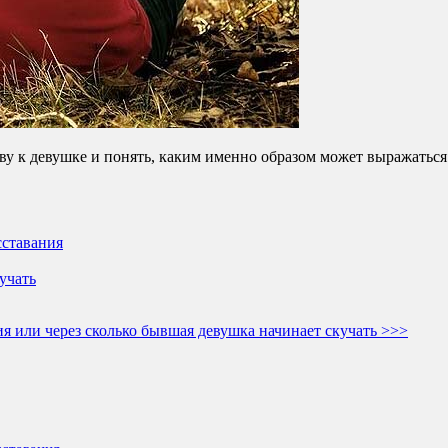
ву к девушке и понять, каким именно образом может выражаться 
сставания
учать
я или через сколько бывшая девушка начинает скучать >>>