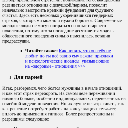
развиваться отношения с девушкой/парнем, позволит
изначально выстроить крепкий фундамент для будущего
счастья. Здесь есть несколько укоренившихся гендерных
страхов, с которыми можно и нужно бороться. Современные
молодые люди не могут опираться на опыт старшего
поколения, потому что за последние десятилетия модель
общественного поведения сильно изменилась, оставив
предрассудки.
Читайте также:
Как понять, что он тебя не
любит, но ты всё равно ему важна: признаки
и психологические нюансы, указывающие
на «здоровые» отношения >>>
Для парней
Итак, разберемся, чего боятся мужчины в начале отношений,
и как этот страх перебороть. На самом деле переживаний
намного больше, особенно индивидуальных, перенесенных из
семейной модели поведения. Но их лучше не затрагивать, так
как решение потребует работы на консультациях тет-а-тет,
вплоть до применения гипноза. Более распространены и
разрешимы следующие: