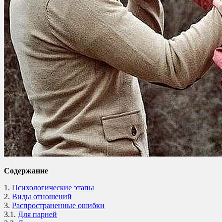
Содержание
1.
Психологические этапы
2.
Виды отношений
3.
Распространенные ошибки
3.1.
Для парней