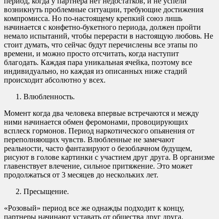
период, когда у партнера нет недостатков, и не успели
возникнуть проблемные ситуации, требующие достижения
компромисса. Но по-настоящему крепкий союз лишь
начинается с конфетно-букетного периода, должен пройти
немало испытаний, чтобы перерасти в настоящую любовь. Не
стоит думать, что сейчас будут перечислены все этапы по
времени, и можно просто отсчитать, когда наступит
благодать. Каждая пара уникальная ячейка, поэтому все
индивидуально, но каждая из описанных ниже стадий
происходит абсолютно у всех.
Влюбленность.
Момент когда два человека впервые встречаются и между
ними начинается обмен феромонами, провоцирующих
всплеск гормонов. Период наркотического опьянения от
переполняющих чувств. Влюбленные не замечают
реальности, часто фантазируют о безоблачном будущем,
рисуют в голове картинки с участием друг друга. В организме
главенствует влечение, сильное притяжение. Это может
продолжаться от 3 месяцев до нескольких лет.
Пресыщение.
«Розовый» период все же однажды подходит к концу,
партнеры начинают уставать от общества друг друга.