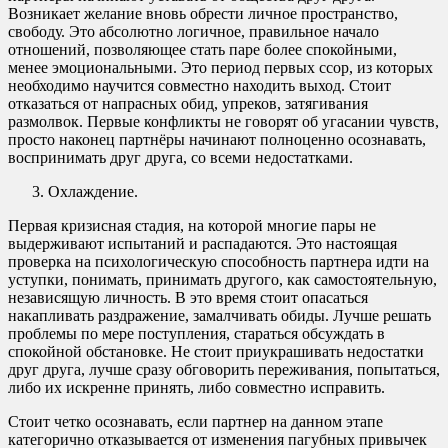
Возникает желание вновь обрести личное пространство,
свободу. Это абсолютно логичное, правильное начало
отношений, позволяющее стать паре более спокойными,
менее эмоциональными. Это период первых ссор, из которых
необходимо научится совместно находить выход. Стоит
отказаться от напрасных обид, упреков, затягивания
размолвок. Первые конфликты не говорят об угасании чувств,
просто наконец партнёры начинают полноценно осознавать,
воспринимать друг друга, со всеми недостатками.
Охлаждение.
Первая кризисная стадия, на которой многие пары не
выдерживают испытаний и распадаются. Это настоящая
проверка на психологическую способность партнера идти на
уступки, понимать, принимать другого, как самостоятельную,
независящую личность. В это время стоит опасаться
накапливать раздражение, замалчивать обиды. Лучше решать
проблемы по мере поступления, стараться обсуждать в
спокойной обстановке. Не стоит приукрашивать недостатки
друг друга, лучше сразу обговорить переживания, попытаться,
либо их искренне принять, либо совместно исправить.
Стоит четко осознавать, если партнер на данном этапе
категорично отказывается от изменения пагубных привычек