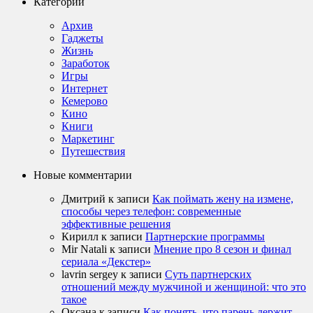
Категории
Архив
Гаджеты
Жизнь
Заработок
Игры
Интернет
Кемерово
Кино
Книги
Маркетинг
Путешествия
Новые комментарии
Дмитрий
к записи
Как поймать жену на измене,
способы через телефон: современные
эффективные решения
Кирилл
к записи
Партнерские программы
Mir Natali
к записи
Мнение про 8 сезон и финал
сериала «Декстер»
lavrin sergey
к записи
Суть партнерских
отношений между мужчиной и женщиной: что это
такое
Оксана
к записи
Как понять, что парень держит