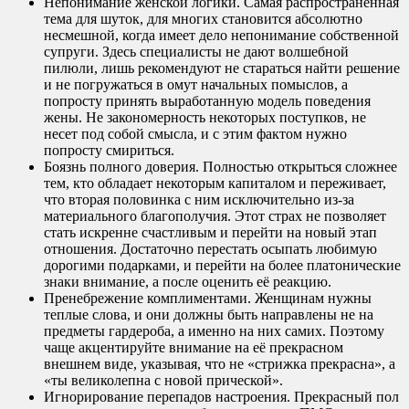
Непонимание женской логики. Самая распространенная
тема для шуток, для многих становится абсолютно
несмешной, когда имеет дело непонимание собственной
супруги. Здесь специалисты не дают волшебной
пилюли, лишь рекомендуют не стараться найти решение
и не погружаться в омут начальных помыслов, а
попросту принять выработанную модель поведения
жены. Не закономерность некоторых поступков, не
несет под собой смысла, и с этим фактом нужно
попросту смириться.
Боязнь полного доверия. Полностью открыться сложнее
тем, кто обладает некоторым капиталом и переживает,
что вторая половинка с ним исключительно из-за
материального благополучия. Этот страх не позволяет
стать искренне счастливым и перейти на новый этап
отношения. Достаточно перестать осыпать любимую
дорогими подарками, и перейти на более платонические
знаки внимание, а после оценить её реакцию.
Пренебрежение комплиментами. Женщинам нужны
теплые слова, и они должны быть направлены не на
предметы гардероба, а именно на них самих. Поэтому
чаще акцентируйте внимание на её прекрасном
внешнем виде, указывая, что не «стрижка прекрасна», а
«ты великолепна с новой прической».
Игнорирование перепадов настроения. Прекрасный пол