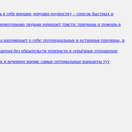
 в себе внешне девушке-подростку – список быстрых и
некоторыми людьми начинает трясти: причины и помощь в
а напоминает о себе: потенциальные и истинные причины, и
шения без обязательств перерасти в серьёзные отношения:
 в вечернее время: самые оптимальные варианты тут