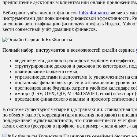
предпочтение десктопным клиентам или онлайн приложениям, к
Веб-сервис учёта личных финансов
InEx Финансы
является уд
инструментами для повышения финансовой эффективности. Реги
внешнюю аутентификацию (используя профиль Яндекс, Yahoo!, 
вести совместный учёт домашних финансов.
Полный набор инструментов и возможностей онлайн сервиса
ведение учёта доходов и расходов в удобном интерфейсе;
структурирование доходов и расходов по категориям, под
планирование бюджета семьи;
управление долгами и депозитами (с уведомлением на ema
постановка финансовых целей и отслеживание уровня их
прогнозирование будущих затрат в удобном календаре со
импорт (CSV, OFX, QIF, MT940 SWIFT, email) и экспорт
проведение финансового анализа и просмотр статистике 
В системе существуют четыре вида транзакций: стандартная тран
по обмену валют), коррекция (для внесения поправок) и внеш
поддерживает мультивалютность, что позволяет вести учёт фи
самих счетов (ресурсов в профиле, на пример: «наличные», «ка
Планировать семейный бюджет можн