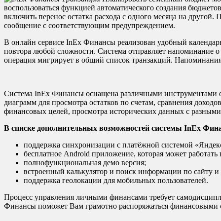
воспользоваться функцией автоматического создания бюджетов
включить перенос остатка расхода с одного месяца на другой
сообщение с соответствующим предупреждением.
В онлайн сервисе InEx Финансы реализован удобный календарь
повтора любой сложности. Система отправляет напоминание о 
операция мигрирует в общий список транзакций. Напоминания 
Система InEx Финансы оснащена различными инструментами от
диаграмм для просмотра остатков по счетам, сравнения доход
финансовых целей, просмотра исторических данных с разными
В списке дополнительных возможностей системы
InEx
Фина
поддержка синхронизации с платёжной системой «Яндек
бесплатное Android приложение, которая может работать
полнофункциональная демо версия;
встроенный калькулятор и поиск информации по сайту и
поддержка геолокации для мобильных пользователей.
Процесс управления личными финансами требует самодисциплины
Финансы поможет Вам грамотно распоряжаться финансовыми с