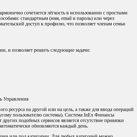
армонично сочетается лёгкость в использовании c простыми
обами: стандартным (имя, email и пароль) или через
вательский доступ к профилю, что позволяет членам семьи
ии, и позволяет решить следующие задачи:
ого ресурса на другой или на цель, а также для ввода операций
ругому пользователю системы). Система InEx Финансы
т других подобных сервисов является отсутствие привязки
т автоматически обновляются каждый день.
гории или под категории. Для любых категорий можно