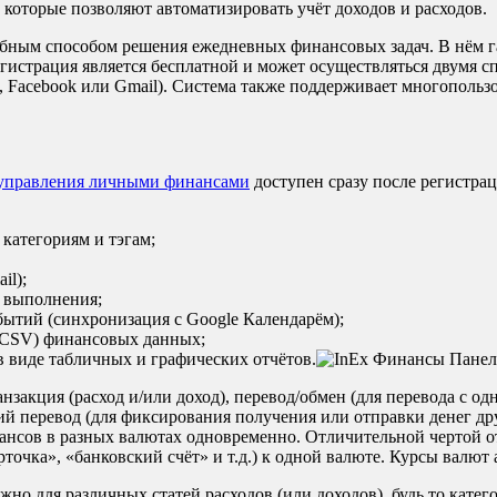
оторые позволяют автоматизировать учёт доходов и расходов.
обным способом решения ежедневных финансовых задач. В нём г
страция является бесплатной и может осуществляться двумя спос
Facebook или Gmail). Система также поддерживает многопользо
управления личными финансами
доступен сразу после регистрац
 категориям и тэгам;
il);
 выполнения;
бытий (синхронизация с Google Календарём);
 (CSV) финансовых данных;
в виде табличных и графических отчётов.
закция (расход и/или доход), перевод/обмен (для перевода с одн
ний перевод (для фиксирования получения или отправки денег д
нансов в разных валютах одновременно. Отличительной чертой о
рточка», «банковский счёт» и т.д.) к одной валюте. Курсы валю
о для различных статей расходов (или доходов), будь то кате