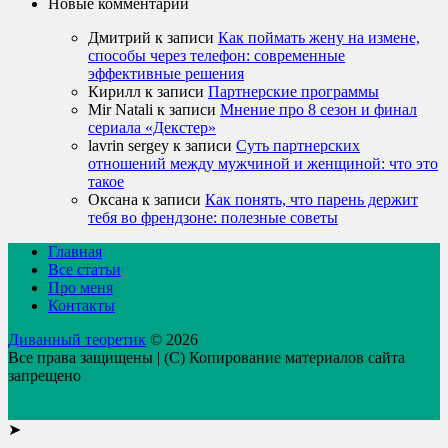
Новые комментарии
Дмитрий
к записи
Как поймать жену на измене,
способы через телефон: современные
эффективные решения
Кирилл
к записи
Партнерские программы
Mir Natali
к записи
Мнение про 8 сезон и финал
сериала «Декстер»
lavrin sergey
к записи
Суть партнерских
отношений между мужчиной и женщиной: что это
такое
Оксана
к записи
Как понять, что парень держит
тебя во френдзоне: полезные советы
Главная
Все статьи
Про меня
Контакты
Диванный теоретик
© 2026
Все права защищены | (C) Копирование материалов сайта
запрещено
➤