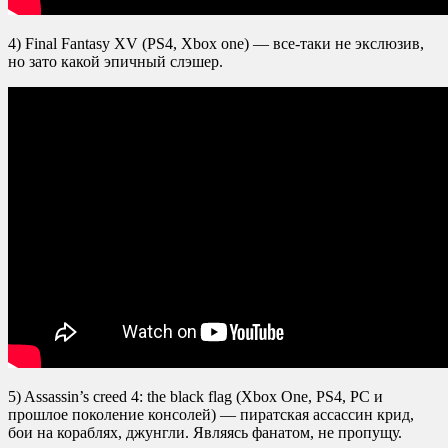
4) Final Fantasy XV (PS4, Xbox one) — все-таки не экслюзив,
но зато какой эпичный слэшер.
5) Assassin’s creed 4: the black flag (Xbox One, PS4, PC и
прошлое поколение консолей) — пиратская ассассин крид,
бои на кораблях, джунгли. Являясь фанатом, не пропущу.