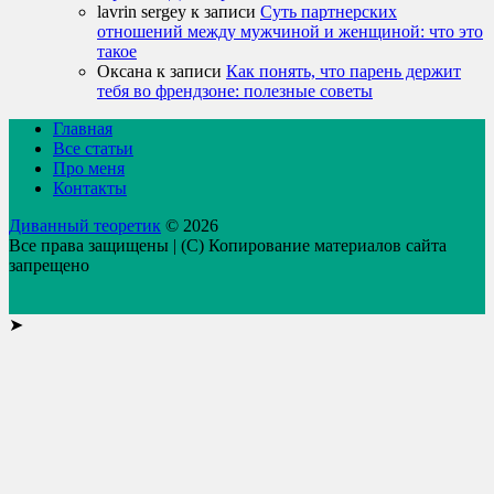
lavrin sergey
к записи
Суть партнерских
отношений между мужчиной и женщиной: что это
такое
Оксана
к записи
Как понять, что парень держит
тебя во френдзоне: полезные советы
Главная
Все статьи
Про меня
Контакты
Диванный теоретик
© 2026
Все права защищены | (C) Копирование материалов сайта
запрещено
➤