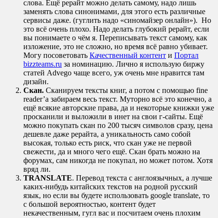
слова. Ещё рерайт можно делать самому, надо лишь
заменять слова синонимами, для этого есть различные
сервисы даже. (гуглить надо «синомайзер онлайн»). Но
это всё очень плохо. Надо делать глубокий рерайт, если
вы понимаете о чём я. Переписывать текст самому, как
изложение, это не сложно, но время всё равно убивает.
Могу посоветовать
Качественный контент
и
Портал
bizzteams.ru
за номинацию. Лично я использую биржу
статей Advego чаще всего, уж очень мне нравится там
дизайн.
Скан.
Сканируем тексты книг, а потом с помощью fine
reader’a забираем весь текст. Муторно всё это конечно, а
ещё всякие авторские права, да и некоторые книжки уже
просканили и выложили в инет на свои г-сайты. Ещё
можно покупать скан по 200 тысяч символов сразу, цена
дешевле даже рерайта, а уникальность само собой
высокая, только есть риск, что скан уже не первой
свежести, да и много чего ещё. Скан брать можно на
форумах, сам никогда не покупал, но может потом. Хотя
вряд ли.
TRANSLATE
. Перевод текста с англоязычных, а лучше
каких-нибудь китайских текстов на родной русский
язык, но если вы будете использовать google translate, то
с большой вероятностью, контент будет
некачественным, гугл вас и посчитаем очень плохим