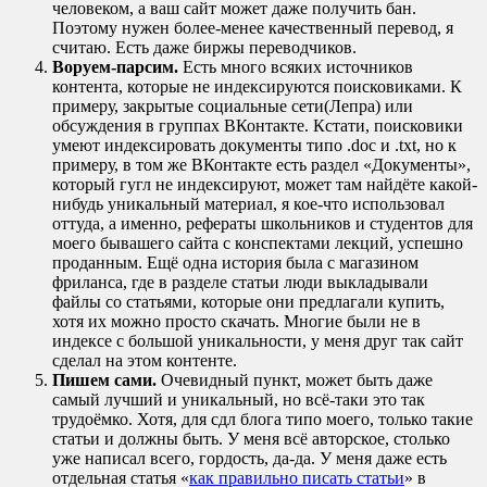
человеком, а ваш сайт может даже получить бан.
Поэтому нужен более-менее качественный перевод, я
считаю. Есть даже биржы переводчиков.
Воруем-парсим.
Есть много всяких источников
контента, которые не индексируются поисковиками. К
примеру, закрытые социальные сети(Лепра) или
обсуждения в группах ВКонтакте. Кстати, поисковики
умеют индексировать документы типо .doc и .txt, но к
примеру, в том же ВКонтакте есть раздел «Документы»,
который гугл не индексируют, может там найдёте какой-
нибудь уникальный материал, я кое-что использовал
оттуда, а именно, рефераты школьников и студентов для
моего бывашего сайта с конспектами лекций, успешно
проданным. Ещё одна история была с магазином
фриланса, где в разделе статьи люди выкладывали
файлы со статьями, которые они предлагали купить,
хотя их можно просто скачать. Многие были не в
индексе с большой уникальности, у меня друг так сайт
сделал на этом контенте.
Пишем сами.
Очевидный пункт, может быть даже
самый лучший и уникальный, но всё-таки это так
трудоёмко. Хотя, для сдл блога типо моего, только такие
статьи и должны быть. У меня всё авторское, столько
уже написал всего, гордость, да-да. У меня даже есть
отдельная статья «
как правильно писать статьи
» в