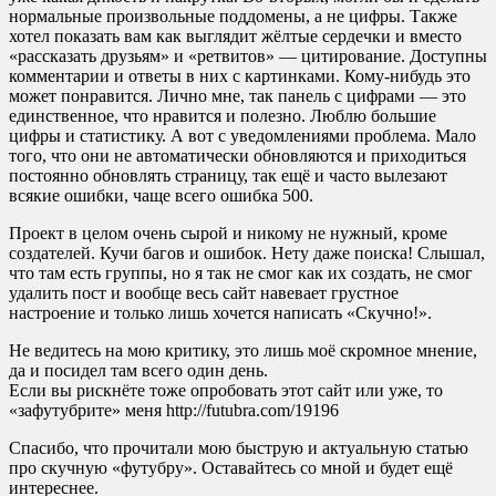
нормальные произвольные поддомены, а не цифры. Также
хотел показать вам как выглядит жёлтые сердечки и вместо
«рассказать друзьям» и «ретвитов» — цитирование. Доступны
комментарии и ответы в них с картинками. Кому-нибудь это
может понравится. Лично мне, так панель с цифрами — это
единственное, что нравится и полезно. Люблю большие
цифры и статистику. А вот с уведомлениями проблема. Мало
того, что они не автоматически обновляются и приходиться
постоянно обновлять страницу, так ещё и часто вылезают
всякие ошибки, чаще всего ошибка 500.
Проект в целом очень сырой и никому не нужный, кроме
создателей. Кучи багов и ошибок. Нету даже поиска! Слышал,
что там есть группы, но я так не смог как их создать, не смог
удалить пост и вообще весь сайт навевает грустное
настроение и только лишь хочется написать «Скучно!».
Не ведитесь на мою критику, это лишь моё скромное мнение,
да и посидел там всего один день.
Если вы рискнёте тоже опробовать этот сайт или уже, то
«зафутубрите» меня http://futubra.com/19196
Спасибо, что прочитали мою быструю и актуальную статью
про скучную «футубру». Оставайтесь со мной и будет ещё
интереснее.