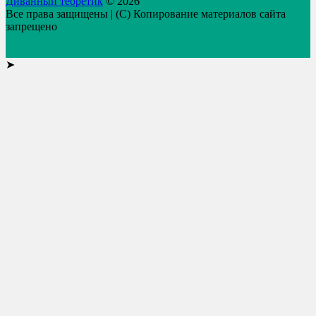
Диванный теоретик
© 2026
Все права защищены | (C) Копирование материалов сайта
запрещено
➤