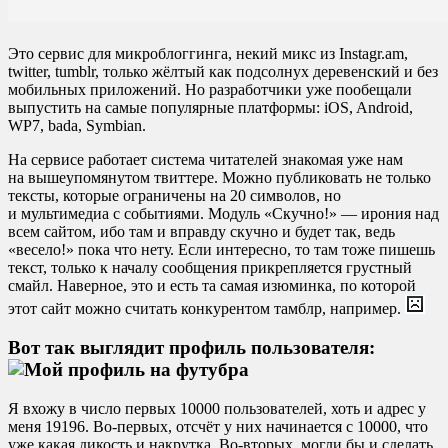
Это сервис для микроблоггинга, некий микс из Instagr.am,
twitter, tumblr, только жёлтый как подсолнух деревенский и без
мобильных приложений. Но разработчики уже пообещали
выпустить на самые популярные платформы: iOS, Android,
WP7, bada, Symbian.
На сервисе работает система читателей знакомая уже нам
на вышеупомянутом твиттере. Можно публиковать не только
тексты, которые ограничены на 20 символов, но
и мультимедиа с событиями. Модуль «Скучно!» — ирония над
всем сайтом, ибо там и вправду скучно и будет так, ведь
«весело!» пока что нету. Если интересно, то там тоже пишешь
текст, только к началу сообщения прикрепляется грустный
смайл. Наверное, это и есть та самая изюминка, по которой
этот сайт можно считать конкурентом тамблр, например.
Вот так выглядит профиль пользователя:
Я вхожу в число первых 10000 пользователей, хоть и адрес у
меня 19196. Во-первых, отсчёт у них начинается с 10000, что
уже какая дикость и накрутка. Во-вторых, могли бы и сделать