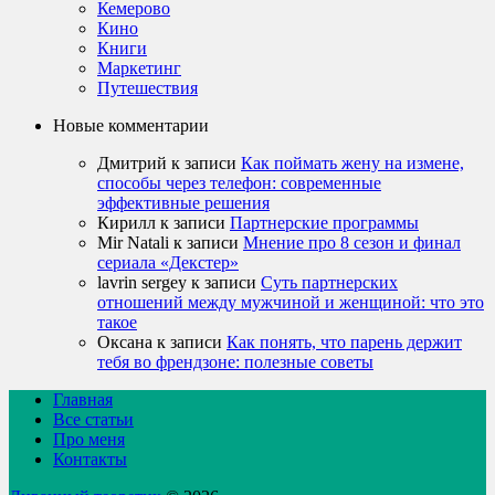
Кемерово
Кино
Книги
Маркетинг
Путешествия
Новые комментарии
Дмитрий
к записи
Как поймать жену на измене,
способы через телефон: современные
эффективные решения
Кирилл
к записи
Партнерские программы
Mir Natali
к записи
Мнение про 8 сезон и финал
сериала «Декстер»
lavrin sergey
к записи
Суть партнерских
отношений между мужчиной и женщиной: что это
такое
Оксана
к записи
Как понять, что парень держит
тебя во френдзоне: полезные советы
Главная
Все статьи
Про меня
Контакты