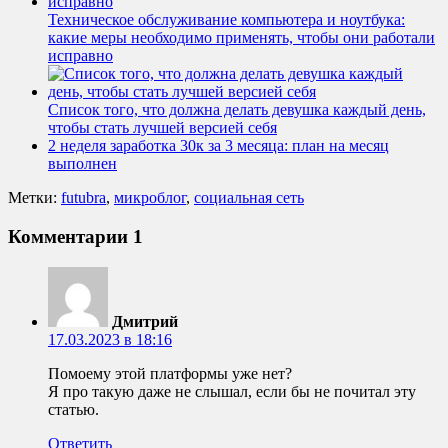
Техническое обслуживание компьютера и ноутбука:
какие меры необходимо применять, чтобы они работали
исправно
Список того, что должна делать девушка каждый день,
чтобы стать лучшей версией себя
2 неделя заработка 30к за 3 месяца: план на месяц
выполнен
Метки:
futubra
,
микроблог
,
социальная сеть
Комментарии
1
Дмитрий
17.03.2023 в 18:16
Помоему этой платформы уже нет?
Я про такую даже не слышал, если бы не почитал эту
статью.
Ответить