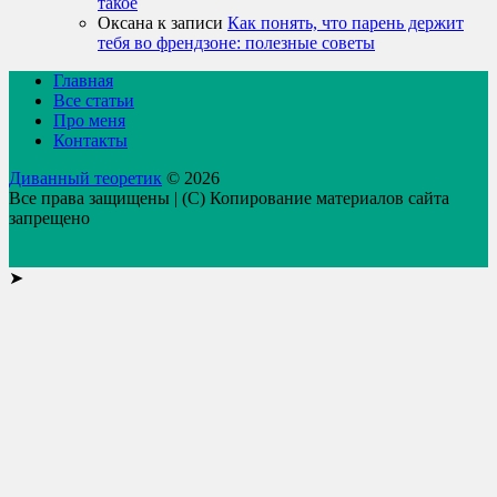
такое
Оксана
к записи
Как понять, что парень держит
тебя во френдзоне: полезные советы
Главная
Все статьи
Про меня
Контакты
Диванный теоретик
© 2026
Все права защищены | (C) Копирование материалов сайта
запрещено
➤