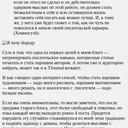
если он этого не сделал и он действительно
одержим мыслью об этой работе, он должен стать
безжалостным к себе и всю оставшуюся жизнь
заставлять себя писать как можно лучше. И, к тому
же, у него уже будет сюжет о том, как он чуть не
повесился в начале своей писательской карьеры.
(Хемингуэй)
Суть в том, что одна из первых целей в моем блоге —
натренировать писательские навыки, интересные статьи
печатать и стать хорошим автором. А потом уже и аудиторию
набрать, может так и в TJournal возьмут.
И как говорил один интернет-сенсей, чтобы стать хорошим
художником — надо много рисовать, хорошим математиком
— много решать, на и аналогично с писателем — надо
больше
писать
.
Если вы очень внимательны, то могли заметить, что после
продажи старого блога, этот более свободный в тематике, но
пока каждый месяц выходило ровно 4 поста. Придется
нарушить эту случайно сложившуюся из моей лени традицию
и поднять задницу с дивана, чтобы делиться мыслями с