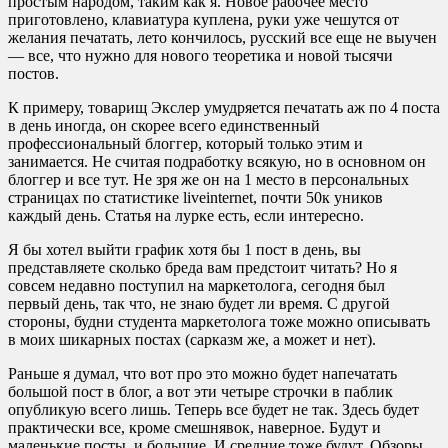
простым народом, таким как я. Новое рабочее место
приготовлено, клавиатура куплена, руки уже чешутся от
желания печатать, лето кончилось, русский все еще не выучен
— все, что нужно для нового теоретика и новой тысячи
постов.
К примеру, товарищ Экслер умудряется печатать аж по 4 поста
в день иногда, он скорее всего единственный
профессиональный блоггер, который только этим и
занимается. Не считая подработку всякую, но в основном он
блоггер и все тут. Не зря же он на 1 место в персональных
страницах по статистике liveinternet, почти 50к уников
каждый день. Статья на лурке есть, если интересно.
Я бы хотел выйти график хотя бы 1 пост в день, вы
представляете сколько бреда вам предстоит читать? Но я
совсем недавно поступил на маркетолога, сегодня был
первый день, так что, не знаю будет ли время. С другой
стороны, будни студента маркетолога тоже можно описывать
в моих шикарных постах (сарказм же, а может и нет).
Раньше я думал, что вот про это можно будет напечатать
большой пост в блог, а вот эти четыре строчки в паблик
опубликую всего лишь. Теперь все будет не так. Здесь будет
практически все, кроме смешнявок, наверное. Будут и
маленькие посты, и большие. И средние тоже будут. Обзоры,