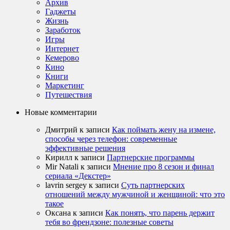
Архив
Гаджеты
Жизнь
Заработок
Игры
Интернет
Кемерово
Кино
Книги
Маркетинг
Путешествия
Новые комментарии
Дмитрий
к записи
Как поймать жену на измене,
способы через телефон: современные
эффективные решения
Кирилл
к записи
Партнерские программы
Mir Natali
к записи
Мнение про 8 сезон и финал
сериала «Декстер»
lavrin sergey
к записи
Суть партнерских
отношений между мужчиной и женщиной: что это
такое
Оксана
к записи
Как понять, что парень держит
тебя во френдзоне: полезные советы