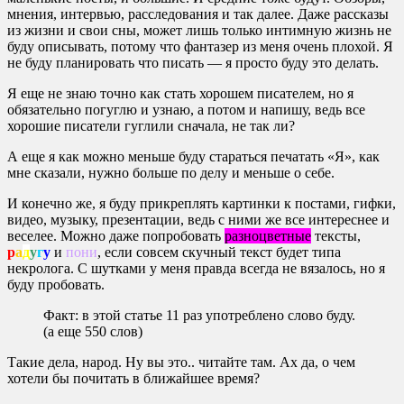
мнения, интервью, расследования и так далее. Даже рассказы
из жизни и свои сны, может лишь только интимную жизнь не
буду описывать, потому что фантазер из меня очень плохой. Я
не буду планировать что писать — я просто буду это делать.
Я еще не знаю точно как стать хорошем писателем, но я
обязательно погуглю и узнаю, а потом и напишу, ведь все
хорошие писатели гуглили сначала, не так ли?
А еще я как можно меньше буду стараться печатать «Я», как
мне сказали, нужно больше по делу и меньше о себе.
И конечно же, я буду прикреплять картинки к постами, гифки,
видео, музыку, презентации, ведь с ними же все интереснее и
веселее. Можно даже попробовать
разноцветные
тексты,
р
а
д
у
г
у
и
пони
, если совсем скучный текст будет типа
некролога. С шутками у меня правда всегда не вязалось, но я
буду пробовать.
Факт: в этой статье 11 раз употреблено слово буду.
(а еще 550 слов)
Такие дела, народ. Ну вы это.. читайте там. Ах да, о чем
хотели бы почитать в ближайшее время?