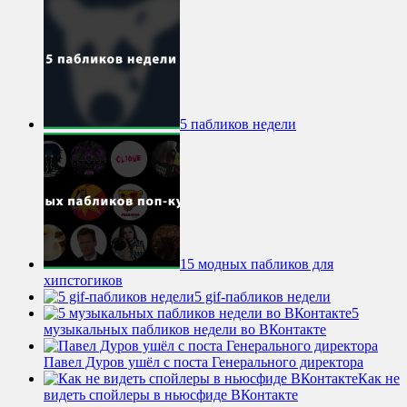
5 пабликов недели
15 модных пабликов для
хипстогиков
5 gif-пабликов недели
5
музыкальных пабликов недели во ВКонтакте
Павел Дуров ушёл с поста Генерального директора
Как не
видеть спойлеры в ньюсфиде ВКонтакте