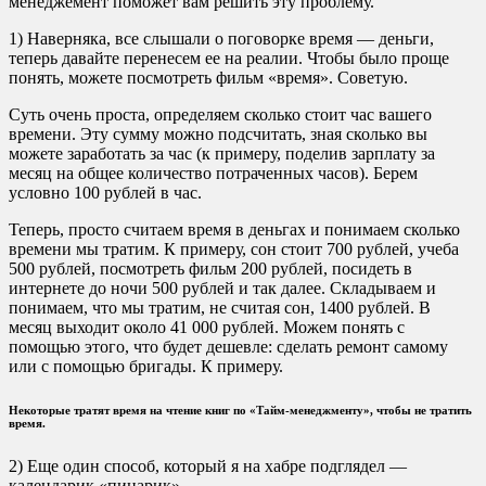
менеджемент поможет вам решить эту проблему.
1) Наверняка, все слышали о поговорке время — деньги,
теперь давайте перенесем ее на реалии. Чтобы было проще
понять, можете посмотреть фильм «время». Советую.
Суть очень проста, определяем сколько стоит час вашего
времени. Эту сумму можно подсчитать, зная сколько вы
можете заработать за час (к примеру, поделив зарплату за
месяц на общее количество потраченных часов). Берем
условно 100 рублей в час.
Теперь, просто считаем время в деньгах и понимаем сколько
времени мы тратим. К примеру, сон стоит 700 рублей, учеба
500 рублей, посмотреть фильм 200 рублей, посидеть в
интернете до ночи 500 рублей и так далее. Складываем и
понимаем, что мы тратим, не считая сон, 1400 рублей. В
месяц выходит около 41 000 рублей. Можем понять с
помощью этого, что будет дешевле: сделать ремонт самому
или с помощью бригады. К примеру.
Некоторые тратят время на чтение книг по «Тайм-менеджменту», чтобы не тратить
время.
2) Еще один способ, который я на хабре подглядел —
календарик «пинарик».