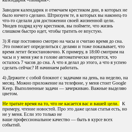
Заводим календарик и отмечаем крестиком дни, в которых не
было ничего сделано. Штрихуем те, в которых вы наконец-то
что-то сделали для достижении своей жизненной цели.
Увидев подряд кучу крестиков, вы поймете, что жизнь
слишком быстро идет, чтобы тратить ее впустую.
3) Я еще постоянно смотрю на часы и считаю время до сна.
Это помогает определиться с делами и тоже показывает, что
время летит безостановочно. К примеру,
в 18:00
смотрим на
часы и у меня уже в голове автоматически вертится, что
осталось 7 часов до сна. А что я делал до этого, а что я успею
сделать сейчас? И начинаем работать.
4) Держите с собой блокнот с задачами на день, на неделю, на
месяц. Можно приложение на телефоне, у меня стоит Google
Keep. Выполненные задачи — зачеркиваю. Важные выделяю
цветом.
Не тратьте время на то, что не касается вас и вашей цели.
К
примеру, чтение новостей. Про это даже целая статья есть, но
не у меня. Если это только не
ваше профессиональное качество — быть в курсе всех
событий.