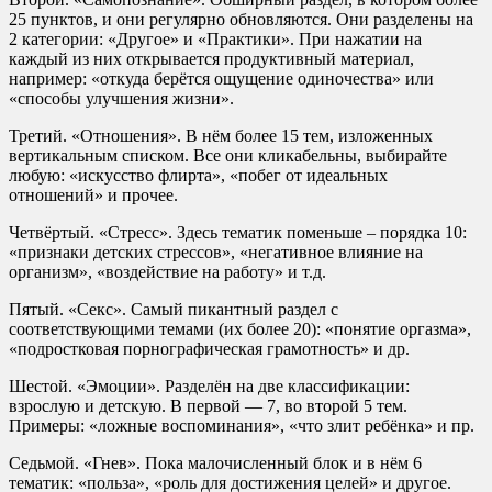
25 пунктов, и они регулярно обновляются. Они разделены на
2 категории: «Другое» и «Практики». При нажатии на
каждый из них открывается продуктивный материал,
например: «откуда берётся ощущение одиночества» или
«способы улучшения жизни».
Третий. «Отношения». В нём более 15 тем, изложенных
вертикальным списком. Все они кликабельны, выбирайте
любую: «искусство флирта», «побег от идеальных
отношений» и прочее.
Четвёртый. «Стресс». Здесь тематик поменьше – порядка 10:
«признаки детских стрессов», «негативное влияние на
организм», «воздействие на работу» и т.д.
Пятый. «Секс». Самый пикантный раздел с
соответствующими темами (их более 20): «понятие оргазма»,
«подростковая порнографическая грамотность» и др.
Шестой. «Эмоции». Разделён на две классификации:
взрослую и детскую. В первой — 7, во второй 5 тем.
Примеры: «ложные воспоминания», «что злит ребёнка» и пр.
Седьмой. «Гнев». Пока малочисленный блок и в нём 6
тематик: «польза», «роль для достижения целей» и другое.