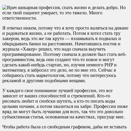
Я отвечал никем, потому что я хочу просто валяться на диване
и радоваться жизни, а не работать. Потом я хотел стать тру
хакером, ведь это же так круто — взламывать в подвалах и
обкрадывать банки на расстояниях. Начитавшись постов и
журнала «Хакер» решил, что надо сначала выучить
программирование. Поэтому сначала я должен был стать веб-
программистом, ведь они создают что-то новое и могут
сделать какой-нибудь стартап, но, изучив немного PHP и
математику, я забросил это дело, не по мне это. Сейчас я
собираюсь стать маркетологом, потому что интересуюсь
рекламой и другими подобными вещами.
У каждого свое понимание лучшей профессии, это все
зависит от ваших способностей и стремлений. Кто-то
рисовать любит и снобски шутить, а кто-то писать коды
целыми ночами, а потом хвалиться на хабре. Профессии ниже
вряд ли могут быть лучшими для всех, так что это довольно
субъективная статья, основанная на качествах, присуще мне.
Чтобы работа была со свободным графиком, дабы не вставать