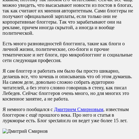
можно увидеть, что высасывают новости из постов в блогах,
так как считают их мнения авторитетным. Сами блоггеры не
получают официальной зарплаты, если только они не
корпоративные блоггеры. Так что зарабатывают они на
рекламе, причем иногда скрытой, а иногда и вообще
политической.
Есть много разновидностей блоггинга, такие как блоги о
личной жизни, политические, сео-блоги и прочие
тематические и нет блоги, про микроблоггинг и социальные
сети следующая профессия.
Я сам блоггер и работать им было бы просто шикарно,
делаешь все, что хочешь и описываешь что об этом думаешь.
На самом деле, довольно сложно собрать аудиторию
читателей, а без этого словно говоришь в стену, как писал
Лебедев. Сейчас блоггеров очень много, но для многих это
косвенное занятие, а не работа.
Я немного пообщался с
Дмитрием Смирновым
, известным
блоггером с ещё прошлого века. Про него и статья в
луркморье есть. Блог spectator.ru он ведет уже более 15 лет.