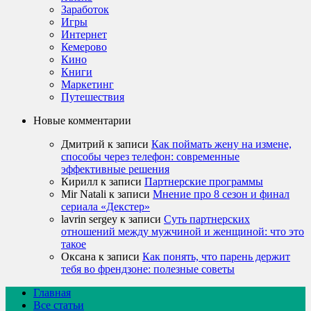
Заработок
Игры
Интернет
Кемерово
Кино
Книги
Маркетинг
Путешествия
Новые комментарии
Дмитрий
к записи
Как поймать жену на измене,
способы через телефон: современные
эффективные решения
Кирилл
к записи
Партнерские программы
Mir Natali
к записи
Мнение про 8 сезон и финал
сериала «Декстер»
lavrin sergey
к записи
Суть партнерских
отношений между мужчиной и женщиной: что это
такое
Оксана
к записи
Как понять, что парень держит
тебя во френдзоне: полезные советы
Главная
Все статьи