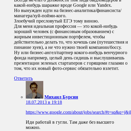
какой-нибудь шаражке вроде Google или Yandex.
Но вынужден идти на бизнес-аналитика/финансиста/
манагера/хуй-пойми-кого.
Злоебучий пресловутый ЕГЭ тому виною.
Для меня идеальная профессия — это кокой-нибудь
хороший человек (с финансовым образованием) с
жирным инвестиционным портфелем, чтобы
действительно делать то, что хочешь сам (путешествия и
пинание хуев), а не что нужно твоей компании/боссу.
Ну или бизнес-ангел/партнер кокого-нибудь венчурного
фонда например, целый день сидишь и выслушиваешь
презентации зеленых стартаперов с горящими глазами о
том, что их новый фото-сервис обязательно взлетит.
Ответить
Михаил Бурсин
18.07.2013 в 19:18
https://www.google.com/about/jobs/search/#t=sq&q=j&
Иди работай в гугли. Там даже без высшего
можно.