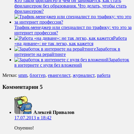
Кто такой фрилансер и чем он занимается, как стать
фрилансером без образования. Что делать, чтобы стать
фрилансером?
Трафик-менеджер или специалист по трафику: что это за
интернет профессия?
Работа
«на диване»: не так легко, как кажется
Заработок в
интернете на рерайтинге
Заработок
в интернете с нуля без вложений
Метки:
smm
,
блоггер
,
евангелист
,
журналист
,
работа
Комментарии
5
Алексей Привалов
17.07.2013 в 18:42
Охуенно!