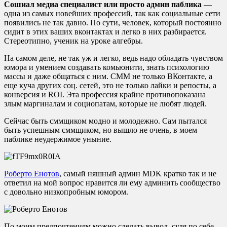
Сошиал медиа специалист или просто админ паблика
—
одна из самых новейших профессий, так как социальные сети
появились не так давно. По сути, человек, который постоянно
сидит в этих ваших вконтактах и легко в них разбирается.
Стереотипно, ученик на уроке алгебры.
На самом деле, не так уж и легко, ведь надо обладать чувством
юмора и умением создавать комьюнити, знать психологию
массы и даже общаться с ним. СММ не только ВКонтакте, а
еще куча других соц. сетей, это не только лайки и репосты, а
конверсия и ROI. Эта профессия крайне противопоказана
злым маргиналам и социопатам, которые не любят людей.
Сейчас быть сммщиком модно и молодежно. Сам пытался
быть успешным сммщиком, но вышло не очень, в моем
паблике неудержимое уныние.
Роберто Енотов
, самый няшный админ MDK кратко так и не
ответил на мой вопрос нравится ли ему админить сообщество
с довольно низкопробным юмором.
По моим предпочтениям можно сделать вывод, судя по себе,