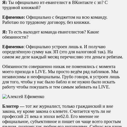
Я:
Ты официально ит-евангелист в ВКонтакте с зп? С
трудовой книжкой?
Ефименко:
Официально с бюджетом на всю команду.
Работаю по трудовому договору, без книжки.
Я:
То есть выходит команда евангелистов? Какие
обязанности?
Ефименко
: Официально устроен лишь я. И получаю
определённую сумму как ЗП (это для налоговой так). На
самом же деле каждый месяц перечисляю эти деньги ребятам.
Обязанности совершенно никак не поменялись с момента
моего прихода в LIVE. Мы просто ведём ряд пабликов. Мы
независимы и неофициальны. Грубо говоря, я устроен лишь
для того, чтобы у нас было бабло и не нужно было искать
работу чтобы покушать и тем самым забивать на LIVE.
Блоггер —
тот же журналист, только гражданский и вне
закона, ну кроме закона о клевете. Считается чуть ли не
профессий 21 века и эпохи веб2.0. Его мнение не
официальное, субъективное и пишет он чаще всего простым
языком, поэтому так любим его читателями. Сейчас все чаще